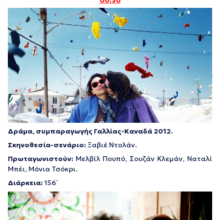
00:30
Δράμα, συμπαραγωγής Γαλλίας-Καναδά 2012.
Σκηνοθεσία-σενάριο:
Ξαβιέ Ντολάν.
Πρωταγωνιστούν:
Μελβίλ Πουπό, Σουζάν Κλεμάν, Ναταλί
Μπέι, Μόνια Τσόκρι.
Διάρκεια
:
156΄