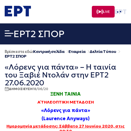
Μετάβαση
σε
LIVE
περιεχόμενο
EΡΤ2 ΣΠΟΡ
Βρίσκεστε εδώ:
Κεντρική σελίδα
Εταιρεία
Δελτία Τύπου
EΡΤ2 ΣΠΟΡ
«Λόρενς για πάντα» – Η ταινία
του Ξαβιέ Ντολάν στην ΕΡΤ2
27.06.2020
ΔΗΜΟΣΙΕΥΣΗ
18/06/20
ΞΕΝΗ ΤΑΙΝΙΑ
Α΄ ΤΗΛΕΟΠΤΙΚΗ ΜΕΤΑΔΟΣΗ
«Λόρενς για πάντα»
(Laurence Anyways
)
Ημερομηνία μετάδοσης: Σάββατο 27 Ιουνίου 2020, στις