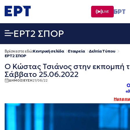
Μετάβαση
σε
LIVE
περιεχόμενο
EΡΤ2 ΣΠΟΡ
Βρίσκεστε εδώ:
Κεντρική σελίδα
Εταιρεία
Δελτία Τύπου
EΡΤ2 ΣΠΟΡ
Ο Κώστας Τσιάνος στην εκπομπή τη
Σάββατο 25.06.2022
ΔΗΜΟΣΙΕΥΣΗ
21/06/22
Ο
«
Ημερομη