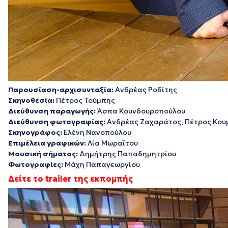
Παρουσίαση-αρχισυνταξία:
Ανδρέας Ροδίτης
Σκηνοθεσία:
Πέτρος Τούμπης
Διεύθυνση παραγωγής:
Άσπα Κουνδουροπούλου
Διεύθυνση φωτογραφίας:
Ανδρέας Ζαχαράτος, Πέτρος Κου
Σκηνογράφος:
Ελένη Νανοπούλου
Επιμέλεια γραφικών:
Λία Μωραΐτου
Μουσική σήματος:
Δημήτρης Παπαδημητρίου
Φωτογραφίες:
Μάχη Παπαγεωργίου
Δείτε το trailer της εκπομπής
Πρόγραμμα
Αναπαραγωγής
Βίντεο