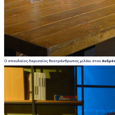
Ο σπουδαίος Λαρισαίος θεατράνθρωπος μιλάει στον
Ανδρέ