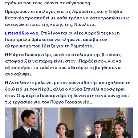
πράγμα που τους φέρνει σε σύγκρουση.
Προχωρούν οι επιλογές για τις Αφροδίτες και η Σίλβια
Κατανέο προσπαθεί με κάθε τρόπο να κατατροπώσει τις
ανταγωνίστριες της κόρης της, Νικολέτα.
Επεισόδιο 45
o
.
Επιλέγονται οι νέες Αφροδίτες και η
Γκαμπριέλα βρίσκεται να πληρώνει ακριβά τον
αλτρουισμό που έδειξε για τη Ρομπέρτα.
Η Μάρτα Γκουαρνιέρι, μετά το στολισμό της βιτρίνας,
αποφασίζει να παραμείνει στον «Παράδεισο», για να
αξιοποιήσει το ταλέντο που ο Βιτόριο τη βοήθησε να
ανακαλύψει.
Η Αντελαΐντε μαλώνει με τον κουνιάδο της που χάλασε τη
δουλειά με τον Νέρβι, αλλά ο Λούκα Σπινέλι προσφέρει
στον Ουμπέρτο Γκουαρνιέρι τη δυνατότητα να συνεχίσει
τις εργασίες για τον Πύργο Γκουαρνιέρι.