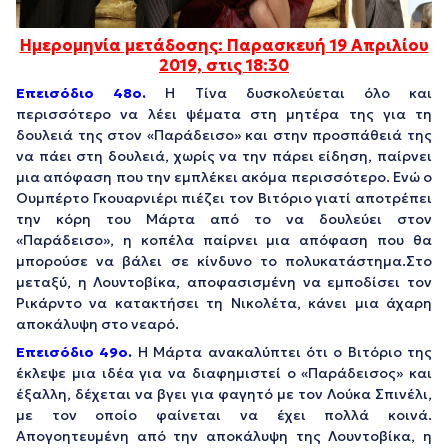
Ημερομηνία μετάδοσης: Παρασκευή 19 Απριλίου
2019, στις 18:30
Επεισόδιο 48
o
.
Η Τίνα δυσκολεύεται όλο και
περισσότερο να λέει ψέματα στη μητέρα της για τη
δουλειά της στον «Παράδεισο» και στην προσπάθειά της
να πάει στη δουλειά, χωρίς να την πάρει είδηση, παίρνει
μια απόφαση που την εμπλέκει ακόμα περισσότερο. Ενώ ο
Ουμπέρτο Γκουαρνιέρι πιέζει τον Βιτόριο γιατί αποτρέπει
την κόρη του Μάρτα από το να δουλεύει στον
«Παράδεισο», η κοπέλα παίρνει μια απόφαση που θα
μπορούσε να βάλει σε κίνδυνο το πολυκατάστημα.Στο
μεταξύ, η Λουντοβίκα, αποφασισμένη να εμποδίσει τον
Ρικάρντο να κατακτήσει τη Νικολέτα, κάνει μια άχαρη
αποκάλυψη στο νεαρό.
Επεισόδιο 49
o
.
Η Μάρτα ανακαλύπτει ότι ο Βιτόριο της
έκλεψε μια ιδέα για να διαφημιστεί ο «Παράδεισος» και
έξαλλη, δέχεται να βγει για φαγητό με τον Λούκα Σπινέλι,
με τον οποίο φαίνεται να έχει πολλά κοινά.
Aπογοητευμένη από την αποκάλυψη της Λουντοβίκα, η