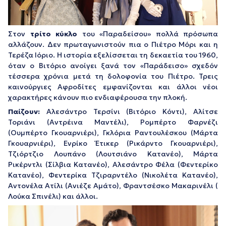
Στον
τρίτο κύκλο
του «Παραδείσου» πολλά πρόσωπα
αλλάζουν. Δεν πρωταγωνιστούν πια ο Πιέτρο Μόρι και η
Τερέζα Ιόριο. Η ιστορία εξελίσσεται τη δεκαετία του 1960,
όταν ο Βιτόριο ανοίγει ξανά τον «Παράδεισο» σχεδόν
τέσσερα χρόνια μετά τη δολοφονία του Πιέτρο. Τρεις
καινούργιες Αφροδίτες εμφανίζονται και άλλοι νέοι
χαρακτήρες κάνουν πιο ενδιαφέρουσα την πλοκή.
Παίζουν:
Aλεσάντρο Τερσίνι (Βιτόριο Κόντι), Αλίτσε
Τοριάνι (Αντρέινα Μαντέλι), Ρομπέρτο Φαρνέζι
(Ουμπέρτο Γκουαρνιέρι), Γκλόρια Ραντουλέσκου (Μάρτα
Γκουαρνιέρι), Ενρίκο Έτικερ (Ρικάρντο Γκουαρνιέρι),
Τζιόρτζιο Λουπάνο (Λουτσιάνο Κατανέο), Μάρτα
Ρικέρντλι (Σίλβια Κατανέο), Αλεσάντρο Φέλα (Φεντερίκο
Κατανέο), Φεντερίκα Τζιραρντέλο (Νικολέτα Κατανέο),
Αντονέλα Ατίλι (Ανιέζε Αμάτο), Φραντσέσκο Μακαρινέλι (
Λούκα Σπινέλι) και άλλοι.