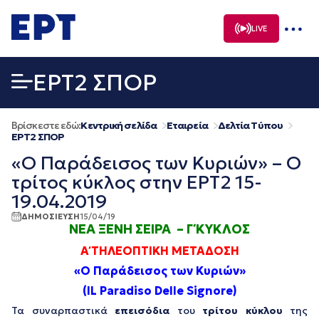
Μετάβαση
σε
LIVE
περιεχόμενο
EΡΤ2 ΣΠΟΡ
Βρίσκεστε εδώ:
Κεντρική σελίδα
Εταιρεία
Δελτία Τύπου
EΡΤ2 ΣΠΟΡ
«Ο Παράδεισος των Κυριών» – Ο
τρίτος κύκλος στην ΕΡΤ2 15-
19.04.2019
ΔΗΜΟΣΙΕΥΣΗ
15/04/19
ΝΕΑ ΞΕΝΗ ΣΕΙΡΑ – Γ΄ ΚΥΚΛΟΣ
Α΄ ΤΗΛΕΟΠΤΙΚΗ ΜΕΤΑΔΟΣΗ
«Ο Παράδεισος των Κυριών
»
(IL Paradiso Delle Signore)
Τα συναρπαστικά
επεισόδια
του
τρίτου κύκλου
της