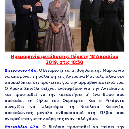
Ημερομηνία μετάδοσης: Πέμπτη 18 Απριλίου
2019, στις 18:30
Επεισόδιο 46
o
.
Ο Βιτόριο ζητά τη βοήθεια της Μάρτα για
να αποφύγει τη σύλληψη της Αντρέινα Μαντέλι, αλλά δεν
αποκαλύπτει ότι πρόκειται για την αρραβωνιαστικιά του.
Ο Λούκα Σπινέλι δείχνει ενδιαφέρον για την Αντελαΐντε
και προσπαθεί να την κατακτήσει μ’ ένα δώρο που
προκαλεί τη ζήλια του Ουμπέρτο. Και ο Ρικάρντο
συνεχίζει να φλερτάρει τη Νικολέτα Κατανέο,
προκαλώντας μεγάλο ενθουσιασμό στη Σίλβια που
ονειρεύεται για την κόρη της έναν καλό γάμο.
Επεισόδιο 47
o
.
Ο Βιτόριο προσπαθεί να πείσει την