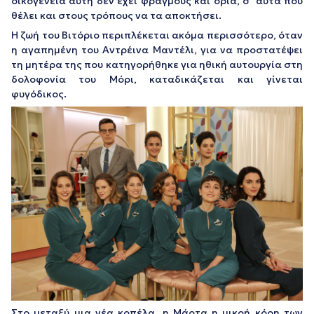
οικογένεια αυτή δεν έχει φραγμούς και όρια, σ’ αυτά που
θέλει και στους τρόπους να τα αποκτήσει.
Η ζωή του Βιτόριο περιπλέκεται ακόμα περισσότερο, όταν
η αγαπημένη του Αντρέινα Μαντέλι, για να προστατέψει
τη μητέρα της που κατηγορήθηκε για ηθική αυτουργία στη
δολοφονία του Μόρι, καταδικάζεται και γίνεται
φυγόδικος.
Στο μεταξύ μια νέα κοπέλα, η Μάρτα η μικρή κόρη των