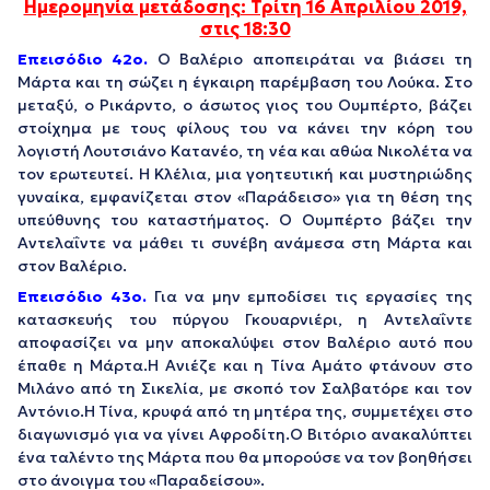
Ημερομηνία μετάδοσης: Τρίτη 16 Απριλίου
2019,
στις 18:30
Επεισόδιο 42
o
.
Ο Βαλέριο αποπειράται να βιάσει τη
Μάρτα και τη σώζει η έγκαιρη παρέμβαση του Λούκα. Στο
μεταξύ, ο Ρικάρντο, ο άσωτος γιος του Ουμπέρτο, βάζει
στοίχημα με τους φίλους του να κάνει την κόρη του
λογιστή Λουτσιάνο Κατανέο, τη νέα και αθώα Νικολέτα να
τον ερωτευτεί. Η Κλέλια, μια γοητευτική και μυστηριώδης
γυναίκα, εμφανίζεται στον «Παράδεισο» για τη θέση της
υπεύθυνης του καταστήματος. Ο Ουμπέρτο βάζει την
Αντελαΐντε να μάθει τι συνέβη ανάμεσα στη Μάρτα και
στον Βαλέριο.
Επεισόδιο 43
o
.
Για να μην εμποδίσει τις εργασίες της
κατασκευής του πύργου Γκουαρνιέρι, η Αντελαΐντε
αποφασίζει να μην αποκαλύψει στον Βαλέριο αυτό που
έπαθε η Μάρτα.Η Ανιέζε και η Τίνα Αμάτο φτάνουν στο
Μιλάνο από τη Σικελία, με σκοπό τον Σαλβατόρε και τον
Αντόνιο.Η Τίνα, κρυφά από τη μητέρα της, συμμετέχει στο
διαγωνισμό για να γίνει Αφροδίτη.Ο Βιτόριο ανακαλύπτει
ένα ταλέντο της Μάρτα που θα μπορούσε να τον βοηθήσει
στο άνοιγμα του «Παραδείσου».