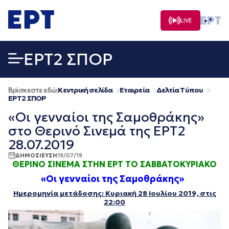
Μετάβαση
σε
LIVE
περιεχόμενο
EΡΤ2 ΣΠΟΡ
Βρίσκεστε εδώ:
Κεντρική σελίδα
Εταιρεία
Δελτία Τύπου
EΡΤ2 ΣΠΟΡ
«Οι γενναίοι της Σαμοθράκης»
στο Θερινό Σινεμά της ΕΡΤ2
28.07.2019
ΔΗΜΟΣΙΕΥΣΗ
19/07/19
ΘΕΡΙΝΟ ΣΙΝΕΜΑ ΣΤΗΝ ΕΡΤ ΤΟ ΣΑΒΒΑΤΟΚΥΡΙΑΚΟ
«Οι γενναίοι της Σαμοθράκης»
Ημερομηνία μετάδοσης: Κυριακή 28 Ιουλίου
2019, στις
22:00