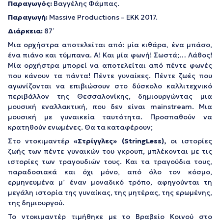
Παραγωγός:
Βαγγέλης Φάμπας.
Παραγωγή:
Massive Productions – EKK 2017.
Διάρκεια:
87΄
Μια ορχήστρα αποτελείται από: μία κιθάρα, ένα μπάσο,
ένα πιάνο και τύμπανα. Α! Και μία φωνή! Σωστά;… Λάθος!
Μία ορχήστρα μπορεί να αποτελείται από πέντε φωνές
που κάνουν τα πάντα! Πέντε γυναίκες. Πέντε ζωές που
αγωνίζονται να επιβιώσουν στο δύσκολο καλλιτεχνικό
περιβάλλον της Θεσσαλονίκης, δημιουργώντας μια
μουσική εναλλακτική, που δεν είναι mainstream. Μια
μουσική με γυναικεία ταυτότητα. Προσπαθούν να
κρατηθούν ενωμένες. Θα τα καταφέρουν;
Στο ντοκιμαντέρ
«Στρίγγλες» (
StringLess
),
οι ιστορίες
ζωής των πέντε γυναικών του γκρουπ, μπλέκονται με τις
ιστορίες των τραγουδιών τους. Και τα τραγούδια τους,
παραδοσιακά και όχι μόνο, από όλο τον κόσμο,
ερμηνευμένα μ’ έναν μοναδικό τρόπο, αφηγούνται τη
μεγάλη ιστορία της γυναίκας, της μητέρας, της ερωμένης,
της δημιουργού.
Το ντοκιμαντέρ τιμήθηκε με το Βραβείο Κοινού στο