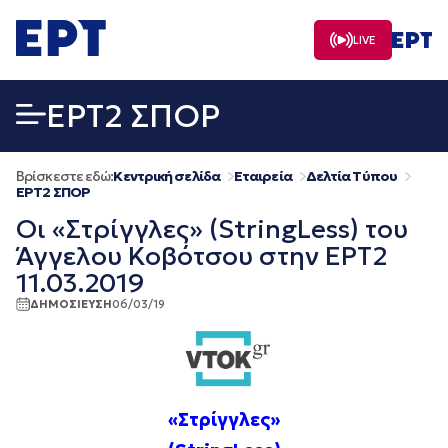
Μετάβαση
σε
LIVE
περιεχόμενο
EΡΤ2 ΣΠΟΡ
Βρίσκεστε εδώ:
Κεντρική σελίδα
Εταιρεία
Δελτία Τύπου
EΡΤ2 ΣΠΟΡ
Οι «Στρίγγλες» (StringLess) του
Άγγελου Κοβότσου στην ΕΡΤ2
11.03.2019
ΔΗΜΟΣΙΕΥΣΗ
06/03/19
«Στρίγγλες»