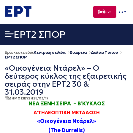
Μετάβαση
σε
LIVE
περιεχόμενο
EΡΤ2 ΣΠΟΡ
Βρίσκεστε εδώ:
Κεντρική σελίδα
Εταιρεία
Δελτία Τύπου
EΡΤ2 ΣΠΟΡ
«Οικογένεια Ντάρελ» – Ο
δεύτερος κύκλος της εξαιρετικής
σειράς στην ΕΡΤ2 30 &
31.03.2019
ΔΗΜΟΣΙΕΥΣΗ
28/03/19
ΝΕΑ ΞΕΝΗ ΣΕΙΡΑ – Β΄ ΚΥΚΛΟΣ
Α΄ ΤΗΛΕΟΠΤΙΚΗ ΜΕΤΑΔΟΣΗ
«Οικογένεια Ντάρελ»
(The Durrells)