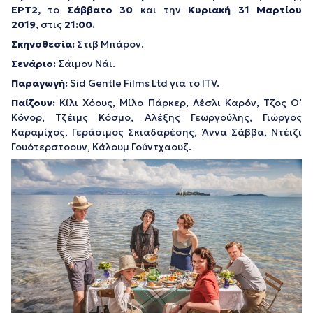
ΕΡΤ2,
το
Σάββατο 30
και την
Κυριακή 31 Μαρτίου
2019,
στις
21:00.
Σκηνοθεσία:
Στιβ Μπάρον.
Σενάριο:
Σάιμον Νάι.
Παραγωγή:
Sid Gentle Films Ltd για το ITV.
Παίζουν:
Κίλι Χόους, Μίλο Πάρκερ, Λέσλι Καρόν, Τζος Ο’
Κόνορ, Τζέιμς Κόσμο, Αλέξης Γεωργούλης, Γιώργος
Καραμίχος, Γεράσιμος Σκιαδαρέσης, Άννα Σάββα, Ντέιζι
Γουότερστοουν, Κάλουμ Γούντχαουζ.