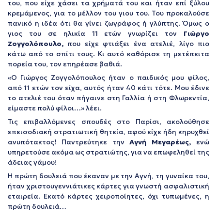
του, που είχε χάσει τα χρήματά του και ήταν επί ξύλου
κρεμάμενος, για το μέλλον του γιου του. Του προκαλούσε
πανικό η ιδέα ότι θα γίνει ζωγράφος ή γλύπτης. Όμως ο
γιος του σε ηλικία 11 ετών γνωρίζει τον
Γιώργο
Ζογγολόπουλο,
που είχε φτιάξει ένα ατελιέ, λίγο πιο
κάτω από το σπίτι τους. Κι αυτό καθόρισε τη μετέπειτα
πορεία του, τον επηρέασε βαθιά.
«Ο Γιώργος Ζογγολόπουλος ήταν ο παιδικός μου φίλος,
από 11 ετών τον είχα, αυτός ήταν 40 κάτι τότε. Μου έδινε
το ατελιέ του όταν πήγαινε στη Γαλλία ή στη Φλωρεντία,
είμαστε πολύ φίλοι…» λέει.
Τις επιβαλλόμενες σπουδές στο Παρίσι, ακολούθησε
επεισοδιακή στρατιωτική θητεία, αφού είχε ήδη κηρυχθεί
ανυπότακτος! Παντρεύτηκε την
Αγνή Μεγαρέως,
ενώ
υπηρετούσε ακόμα ως στρατιώτης, για να επωφεληθεί της
άδειας γάμου!
Η πρώτη δουλειά που έκαναν με την Αγνή, τη γυναίκα του,
ήταν χριστουγεννιάτικες κάρτες για γνωστή ασφαλιστική
εταιρεία. Εκατό κάρτες χειροποίητες, όχι τυπωμένες, η
πρώτη δουλειά…