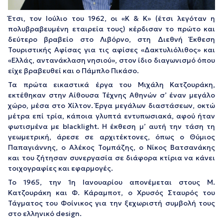
Έτσι, τον Ιούλιο του 1962, οι «Κ & Κ» (έτσι λεγόταν η
πολυβραβευμένη εταιρεία τους) κέρδισαν το πρώτο και
δεύτερο βραβείο στο Λιβόρνο, στη Διεθνή Έκθεση
Τουριστικής Αφίσας για τις αφίσες «Δακτυλιόλιθος» και
«Ελλάς, αντανάκλαση νησιού», στον ίδιο διαγωνισμό όπου
είχε βραβευθεί και ο Πάμπλο Πικάσο.
Τα πρώτα εικαστικά έργα του Μιχάλη Κατζουράκη,
εκτέθηκαν στην Αίθουσα Τέχνης Αθηνών σ’ έναν μεγάλο
χώρο, μέσα στο Χίλτον. Έργα μεγάλων διαστάσεων, οκτώ
μέτρα επί τρία, κάποια γλυπτά εντυπωσιακά, αφού ήταν
φωτισμένα με blacklight. Η έκθεση μ’ αυτή την τάση τη
γεωμετρική, άρεσε σε αρχιτέκτονες, όπως ο Θύμιος
Παπαγιάννης, ο Αλέκος Τομπάζης, ο Νίκος Βατσανάκης
και του ζήτησαν συνεργασία σε διάφορα κτίρια να κάνει
τοιχογραφίες και εφαρμογές.
Το 1965, την 1η Ιανουαρίου απονέμεται στους Μ.
Κατζουράκη και Φ. Κάραμποτ, ο Χρυσός Σταυρός του
Τάγματος του Φοίνικος για την ξεχωριστή συμβολή τους
στο ελληνικό design.