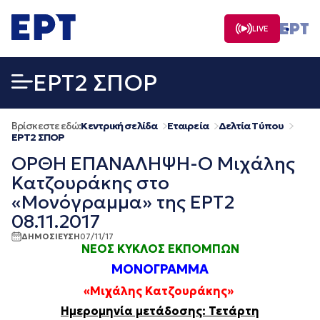
Μετάβαση
σε
LIVE
περιεχόμενο
EΡΤ2 ΣΠΟΡ
Βρίσκεστε εδώ:
Κεντρική σελίδα
Εταιρεία
Δελτία Τύπου
EΡΤ2 ΣΠΟΡ
ΟΡΘΗ ΕΠΑΝΑΛΗΨΗ-Ο Μιχάλης
Κατζουράκης στο
«Μονόγραμμα» της ΕΡΤ2
08.11.2017
ΔΗΜΟΣΙΕΥΣΗ
07/11/17
ΝΕΟΣ ΚΥΚΛΟΣ ΕΚΠΟΜΠΩΝ
ΜΟΝΟΓΡΑΜΜΑ
«Μιχάλης Κατζουράκης»
Ημερομηνία μετάδοσης:
Τετάρτη