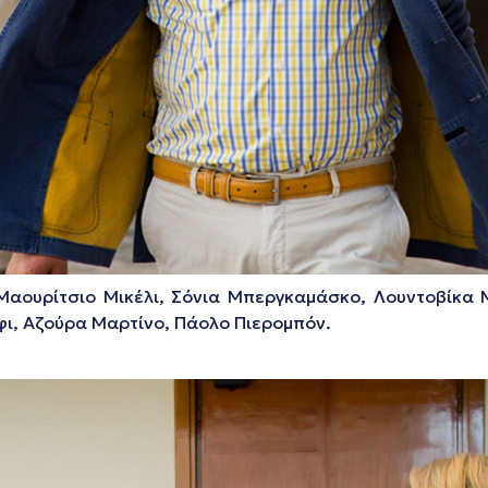
Μαουρίτσιο Μικέλι, Σόνια Μπεργκαμάσκο, Λουντοβίκα 
φι, Αζούρα Μαρτίνο, Πάολο Πιερομπόν.