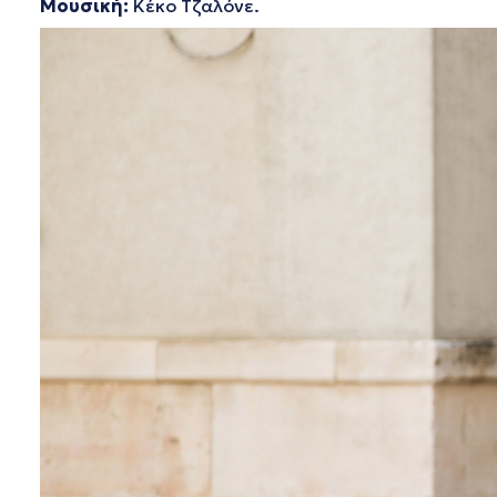
Μουσική:
Κέκο Τζαλόνε.