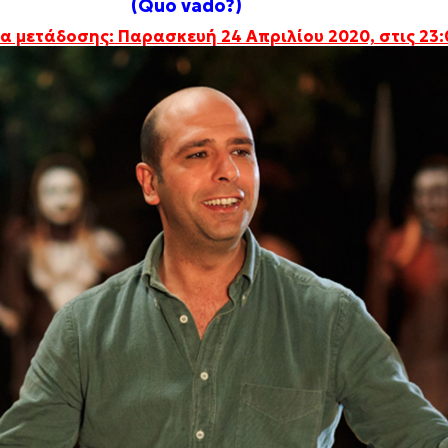
(Quo vado?)
α μετάδοσης: Παρασκευή 24 Απριλίου 2020, στις 23: