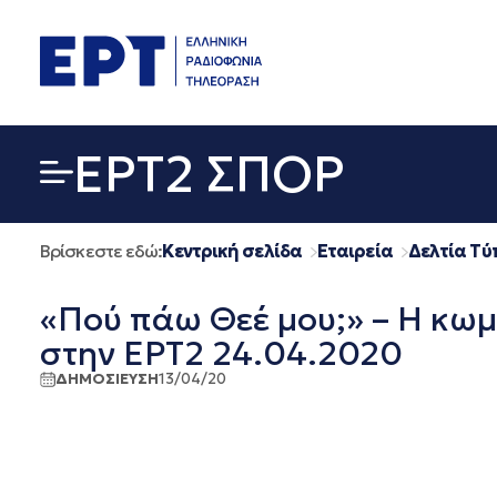
Μετάβαση
σε
περιεχόμενο
EΡΤ2 ΣΠΟΡ
Βρίσκεστε εδώ:
Κεντρική σελίδα
Εταιρεία
Δελτία Τύ
«Πού πάω Θεέ μου;» – Η κωμ
στην ΕΡΤ2 24.04.2020
ΔΗΜΟΣΙΕΥΣΗ
13/04/20