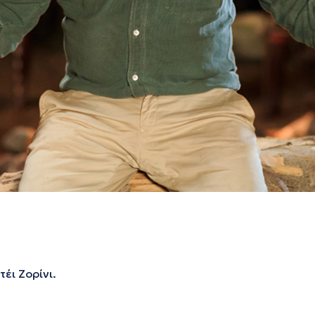
έι Ζορίνι.