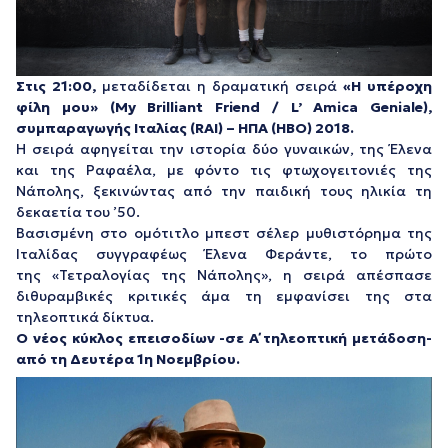
Στις 21:00,
μεταδίδεται η δραματική σειρά
«Η υπέροχη
φίλη μου» (My Brilliant Friend / L’ Amica Geniale),
συμπαραγωγής Ιταλίας (RAI) – ΗΠΑ (HBO) 2018.
Η σειρά αφηγείται την ιστορία δύο γυναικών, της Έλενα
και της Ραφαέλα, με φόντο τις φτωχογειτονιές της
Νάπολης, ξεκινώντας από την παιδική τους ηλικία τη
δεκαετία του ’50.
Βασισμένη στο ομότιτλο μπεστ σέλερ μυθιστόρημα της
Ιταλίδας συγγραφέως Έλενα Φεράντε, το πρώτο
της «Τετραλογίας της Νάπολης», η σειρά απέσπασε
διθυραμβικές κριτικές άμα τη εμφανίσει της στα
τηλεοπτικά δίκτυα.
Ο νέος κύκλος επεισοδίων -σε Α΄ τηλεοπτική μετάδοση-
από τη Δευτέρα 1η Νοεμβρίου.