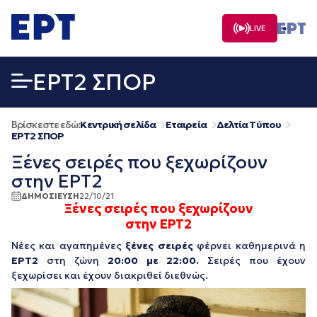
Μετάβαση
σε
LIVE
περιεχόμενο
EΡΤ2 ΣΠΟΡ
Βρίσκεστε εδώ:
Κεντρική σελίδα
Εταιρεία
Δελτία Τύπου
EΡΤ2 ΣΠΟΡ
Ξένες σειρές που ξεχωρίζουν
στην ΕΡΤ2
ΔΗΜΟΣΙΕΥΣΗ
22/10/21
Ξένες σειρές που ξεχωρίζουν
στην ΕΡΤ2
Νέες και αγαπημένες
ξένες σειρές
φέρνει καθημερινά η
ΕΡΤ2
στη ζώνη
20:00 με 22:00.
Σειρές που έχουν
ξεχωρίσει και έχουν διακριθεί διεθνώς.