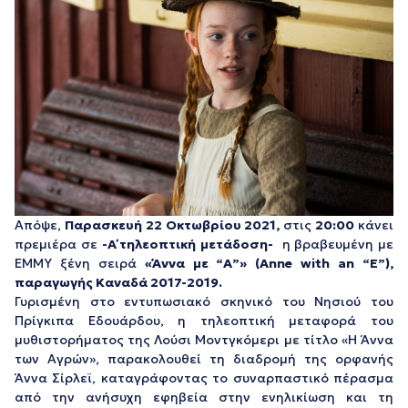
Απόψε,
Παρασκευή 22 Οκτωβρίου 2021,
στις
20:00
κάνει
πρεμιέρα σε
-Α΄ τηλεοπτική μετάδοση-
η βραβευμένη με
EMMY ξένη σειρά
«Άννα με “Α”» (Anne with an “E”),
παραγωγής Καναδά 2017-2019.
Γυρισμένη στο εντυπωσιακό σκηνικό του Νησιού του
Πρίγκιπα Εδουάρδου, η τηλεοπτική μεταφορά του
μυθιστορήματος της Λούσι Μοντγκόμερι με τίτλο «Η Άννα
των Αγρών», παρακολουθεί τη διαδρομή της ορφανής
Άννα Σίρλεϊ, καταγράφοντας το συναρπαστικό πέρασμα
από την ανήσυχη εφηβεία στην ενηλικίωση και τη