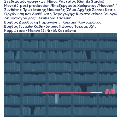
Σχεδιασμός γραφικών: Νίκος Ρανταίος (Guirila Studio)
Μοντάζ-post production /Επεξεργασία Χρώματος /Μουσική
Συνθέτης Πρωτότυπης Μουσικής (Σήμα Αρχής): Zorzes Katris
Οργάνωση και Διεύθυνση Παραγωγής: Κωνσταντίνος Γουργι
Δημοσιογράφος: Ελευθερία Τσαλίκη
Βοηθός Διευθυντή Παραγωγής: Κυριακή Κονταράτου
Βοηθός Γενικών Καθηκόντων: Γιώργος Τσεσμετζής
Κομμώτρια / Μακιγιέζ: Νικόλ Κοτσάντα
Πρόγραμμα
Αναπαραγωγής
Βίντεο