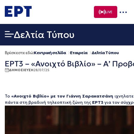
Μετάβαση
σε
LIVE
περιεχόμενο
Δελτία Τύπου
Βρίσκεστε εδώ:
Κεντρική σελίδα
Εταιρεία
Δελτία Τύπου
ΕΡΤ3 – «Ανοιχτό Βιβλίο» – Α’ Προβ
ΔΗΜΟΣΙΕΥΣΗ
28/07/25
Το
«Ανοιχτό Βιβλίο» με τον Γιάννη Σαρακατσάνη
ιχνηλατε
πάντα στη βραδινή τηλεοπτική ζώνη της
ΕΡΤ3
για τον σύγχρ