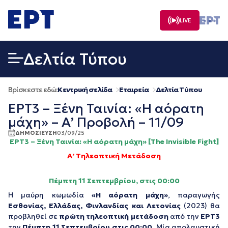
Μετάβαση
σε
LIVE
περιεχόμενο
Δελτία Τύπου
Βρίσκεστε εδώ:
Κεντρική σελίδα
Εταιρεία
Δελτία Τύπου
ΕΡΤ3 – Ξένη Ταινία: «Η αόρατη
μάχη» – Α’ Προβολή – 11/09
ΔΗΜΟΣΙΕΥΣΗ
03/09/25
ΕΡΤ3 – Ξένη Ταινία: «Η αόρατη μάχη»
[
The Invisible Fight
]
Α’ Τηλεοπτική Μετάδοση
Πέμπτη 11 Σεπτεμβρίου, στις 00:00
Η μαύρη κωμωδία
«Η αόρατη μάχη»
, παραγωγής
Εσθονίας, Ελλάδας, Φινλανδίας και Λετονίας
(2023) θα
προβληθεί σε
πρώτη τηλεοπτική μετάδοση
από την
ΕΡΤ3
την
Πέμπτη 11 Σεπτεμβρίου στις 00:00
. Μία απολαυστική