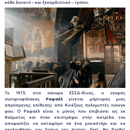
κάθε δυνατό – και ξεκαρδιστικό – τρόπο.
Το 1973, στα σύνορα ΕΣΣΔ-Κίνας, ο νεαρός
συνοριοφύλακας
Ραφαέλ
γίνεται μάρτυρας μιας
απρόσμενης επίθεσης από Κινέζους πολεμιστές κουνγκ
φου. Ο Ραφαέλ είναι ο μόνος που επιβιώνει ως εκ
θαύματος και όταν επιστρέφει στην πατρίδα του
αποφασίζει να καταφύγει σε ένα μοναστήρι και να
ακολουθήσει τον δρόμο της πίστης. Εκεί, θα βρεθεί