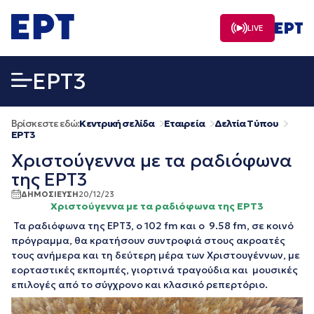
Μετάβαση
σε
LIVE
περιεχόμενο
EΡΤ3
Βρίσκεστε εδώ:
Κεντρική σελίδα
Εταιρεία
Δελτία Τύπου
EΡΤ3
Χριστούγεννα με τα ραδιόφωνα
της ΕΡΤ3
ΔΗΜΟΣΙΕΥΣΗ
20/12/23
Χριστούγεννα με τα ραδιόφωνα της ΕΡΤ3
Τα ραδιόφωνα της ΕΡΤ3, ο 102 fm και ο 9.58 fm, σε κοινό
πρόγραμμα, θα κρατήσουν συντροφιά στους ακροατές
τους ανήμερα και τη δεύτερη μέρα των Χριστουγέννων, με
εορταστικές εκπομπές, γιορτινά τραγούδια και μουσικές
επιλογές από το σύγχρονο και κλασικό ρεπερτόριο.