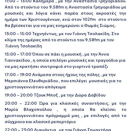
11:00 – 13:00 Καλημέρα , με την Αναστασία Γρηγοριάδου.
Από το στούντιο του 9.58fm η Αναστασία Γρηγοριάδου με
μουσικές και λόγια κάνει παρέα στους ακροατές την
ημέρα των Χριστουγέννων, ενώ στον 102fm στο στούντιο
θα βρίσκεται για να μας ενημερώνει ο Θωμάς Σιώμος.
13:00 – 15:00 Τεχνηέντως, με τον Γιάννη Τσολακίδη. Στο
κλίμα της ημέρας από το στούντιο του 9,58fm με τον
Γιάννη Τσολακίδη
15:00 – 17:00 Όπου σε πάει η μουσική , με την Άννα
Γιαννακίδου , η οποία επιλέγει μουσικές και τραγούδια για
να μας κρατήσει συντροφιά στο γιορτινό τραπέζι
17:00 – 19:00 Ανάμεσα στους ήχους της πόλης , με την
Μερσιάννα Ελευθεριάδου , που επιλέγει μουσικές για το
χριστουγεννιάτικο απόγευμα
19:00 – 20:00 Τζουκ Μποξ , με την Δώρα Δαβίδου
20:00 – 22:00 Ώρα για κλασικές συναντήσεις, με την
Μαρία Βλαχοπούλου , η οποία θα κλείσει το
χριστουγεννιάτικο πρόγραμμά μας , με επιλογές από το
σύγχρονο και κλασικό ρεπερτόριο
22:00 – 23:00 Διαμάντια , με τον Γιάννη Σημαντήρα