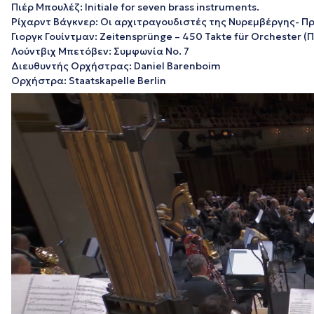
Πιέρ Μπουλέζ: Initiale for seven brass instruments.
Ρίχαρντ Βάγκνερ: Οι αρχιτραγουδιστές της Νυρεμβέργης- Π
Γιοργκ Γουίντμαν: Zeitensprünge – 450 Takte für Orchester
Λούντβιχ Μπετόβεν: Συμφωνία Νο. 7
Διευθυντής Ορχήστρας: Daniel Barenboim
Ορχήστρα: Staatskapelle Berlin
Πρόγραμμα
Αναπαραγωγής
Βίντεο