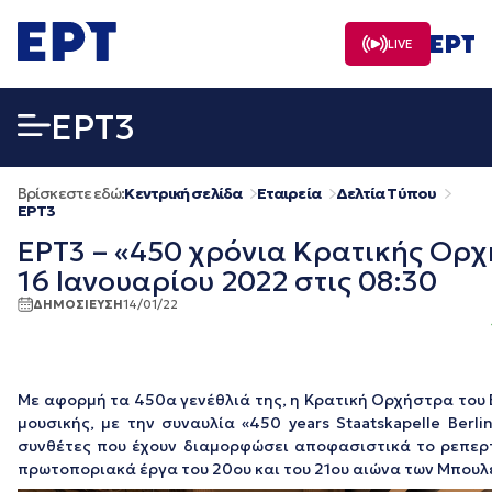
Μετάβαση
σε
LIVE
περιεχόμενο
EΡΤ3
Βρίσκεστε εδώ:
Κεντρική σελίδα
Εταιρεία
Δελτία Τύπου
EΡΤ3
ΕΡΤ3 – «450 χρόνια Κρατικής Ορχ
16 Ιανουαρίου 2022 στις 08:30
ΔΗΜΟΣΙΕΥΣΗ
14/01/22
Με αφορμή τα 450α γενέθλιά της, η Κρατική Ορχήστρα του Β
μουσικής, με την συναυλία «450 years Staatskapelle Ber
συνθέτες που έχουν διαμορφώσει αποφασιστικά το ρεπερ
πρωτοποριακά έργα του 20ου και του 21ου αιώνα των Μπουλέζ