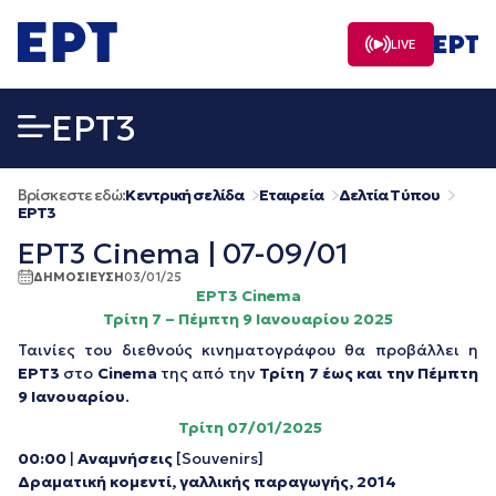
Μετάβαση
σε
LIVE
περιεχόμενο
EΡΤ3
Βρίσκεστε εδώ:
Κεντρική σελίδα
Εταιρεία
Δελτία Τύπου
EΡΤ3
ΕΡΤ3 Cinema | 07-09/01
ΔΗΜΟΣΙΕΥΣΗ
03/01/25
ΕΡΤ3
Cinema
Τρίτη 7 – Πέμπτη 9 Ιανουαρίου 2025
Ταινίες του διεθνούς κινηματογράφου θα προβάλλει η
ΕΡΤ3
στο
Cinema
της από την
Τρίτη 7 έως και την Πέμπτη
9 Ιανουαρίου
.
Τρίτη 07/01/2025
00:00
|
Αναμνήσεις
[Souvenirs]
Δραματική κομεντί, γαλλικής παραγωγής, 2014