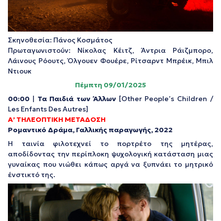
Σκηνοθεσία: Πάνος Κοσμάτος
Πρωταγωνιστούν: Νίκολας Κέιτζ, Άντρια Ράιζμπορο,
Λάινους Ρόουτς, Όλγουεν Φουέρε, Ρίτσαρντ Μπρέικ, Μπιλ
Ντιουκ
Πέμπτη 09/01/2025
00:00
|
Τα Παιδιά των Άλλων
[Other People’s Children /
Les Enfants Des Autres]
Α’ ΤΗΛΕΟΠΤΙΚΗ ΜΕΤΑΔΟΣΗ
Ρομαντικό Δράμα, Γαλλικής παραγωγής, 2022
Η ταινία φιλοτεχνεί το πορτρέτο της μητέρας,
αποδίδοντας την περίπλοκη ψυχολογική κατάσταση μιας
γυναίκας που νιώθει κάπως αργά να ξυπνάει το μητρικό
ένστικτό της.