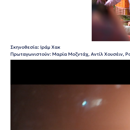
Σκηνοθεσία: Ιράμ Χακ
Πρωταγωνιστούν: Μαρία Μοζντάχ, Αντίλ Χουσέιν, Ρ
Πρόγραμμα
Αναπαραγωγής
Βίντεο