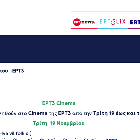
που
EΡΤ3
ΕΡΤ3
Cinema
βληθούν στο
Cinema
της
ΕΡΤ3
από την
Τρίτη 19 έως και 
Τρίτη 19 Νοεμβρίου
a vil folk si]