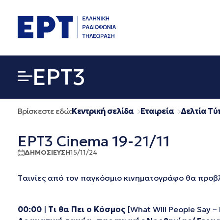
Μετάβαση
σε
περιεχόμενο
EΡΤ3
Βρίσκεστε εδώ:
Κεντρική σελίδα
Εταιρεία
Δελτία Τύ
ΕΡΤ3 Cinema 19-21/11
ΔΗΜΟΣΙΕΥΣΗ
15/11/24
Tαινίες από τον παγκόσμιο κινηματογράφο θα προ
00:00
|
Τι
θα
Πει
ο
Κόσμος
[What Will People Say – Hv