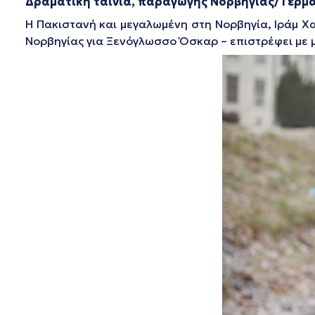
Δραματική ταινία, παραγωγής Νορβηγίας/ Γερμαν
Η Πακιστανή και μεγαλωμένη στη Νορβηγία, Ιράμ Χ
Νορβηγίας για Ξενόγλωσσο Όσκαρ – επιστρέφει με μ