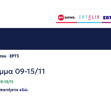
που
EΡΤ3
μμα 09-15/11
-15/11
, πατήστε
εδώ
.