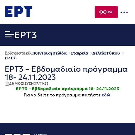
Μετάβαση
σε
LIVE
περιεχόμενο
EΡΤ3
Βρίσκεστε εδώ:
Κεντρική σελίδα
Εταιρεία
Δελτία Τύπου
EΡΤ3
ΕΡΤ3 – Εβδομαδιαίο πρόγραμμα
18- 24.11.2023
ΔΗΜΟΣΙΕΥΣΗ
07/11/23
ΕΡΤ3 – Εβδομαδιαίο πρόγραμμα 18- 24.11.2023
Για να δείτε το πρόγραμμα πατήστε
εδώ.