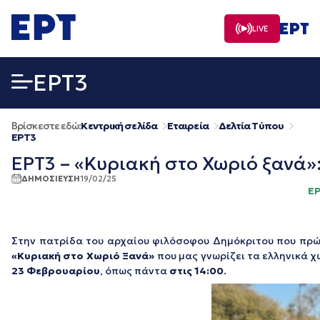
Μετάβαση
σε
LIVE
περιεχόμενο
EΡΤ3
Βρίσκεστε εδώ:
Κεντρική σελίδα
Εταιρεία
Δελτία Τύπου
EΡΤ3
ΕΡΤ3 – «Κυριακή στο Χωριό ξανά»
ΔΗΜΟΣΙΕΥΣΗ
19/02/25
ΕΡ
Στην πατρίδα του αρχαίου φιλόσοφου Δημόκριτου που πρώτ
«Κυριακή στο Χωριό
Ξανά
»
που μας γνωρίζει τα ελληνικά χ
23 Φεβρουαρίου
, όπως πάντα
στις 14:00
.