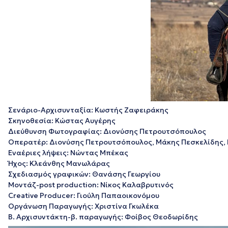
Σενάριο-Αρχισυνταξία: Κωστής Ζαφειράκης
Σκηνοθεσία: Κώστας Αυγέρης
Διεύθυνση Φωτογραφίας: Διονύσης Πετρουτσόπουλος
Οπερατέρ: Διονύσης Πετρουτσόπουλος, Μάκης Πεσκελίδης,
Εναέριες λήψεις: Νώντας Μπέκας
Ήχος: Κλεάνθης Μανωλάρας
Σχεδιασμός γραφικών: Θανάσης Γεωργίου
Μοντάζ-post production: Νίκος Καλαβρυτινός
Creative Producer: Γιούλη Παπαοικονόμου
Οργάνωση Παραγωγής: Χριστίνα Γκωλέκα
Β. Αρχισυντάκτη-β. παραγωγής: Φοίβος Θεοδωρίδης