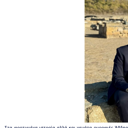
Στα φορτωμένα ιστορία αλλά και γεμάτα ομορφιές Άβδηρα 