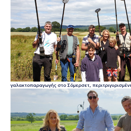
γαλακτοπαραγωγής στο Σόμερσετ, περιτριγυρισμένη 