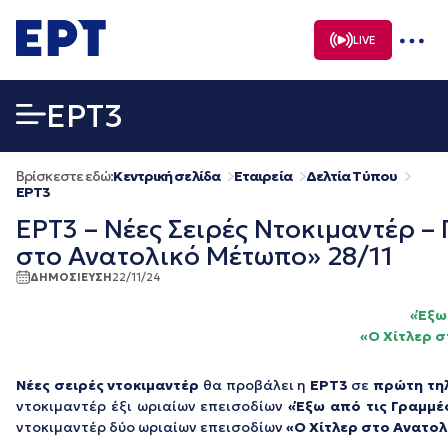
Μετάβαση
σε
LIVE
περιεχόμενο
EΡΤ3
Βρίσκεστε εδώ:
Κεντρική σελίδα
Εταιρεία
Δελτία Τύπου
EΡΤ3
ΕΡΤ3 – Νέες Σειρές Ντοκιμαντέρ –
στο Ανατολικό Μέτωπο» 28/11
ΔΗΜΟΣΙΕΥΣΗ
22/11/24
«Έξω
«Ο Χίτλερ σ
Νέες σειρές ντοκιμαντέρ
θα προβάλει η
ΕΡΤ3
σε
πρώτη τη
ντοκιμαντέρ έξι ωριαίων επεισοδίων
«Έξω από τις Γραμμέ
ντοκιμαντέρ δύο ωριαίων επεισοδίων
«Ο Χίτλερ στο Ανατο