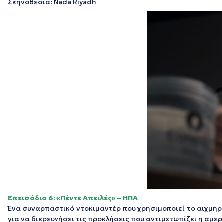
Σκηνοθεσία: Nada Riyadh
Επεισόδιο 6: «Πέντε Απειλές» – ΗΠΑ
Ένα συναρπαστικό ντοκιμαντέρ που χρησιμοποιεί το αιχμηρό
για να διερευνήσει τις προκλήσεις που αντιμετωπίζει η αμ