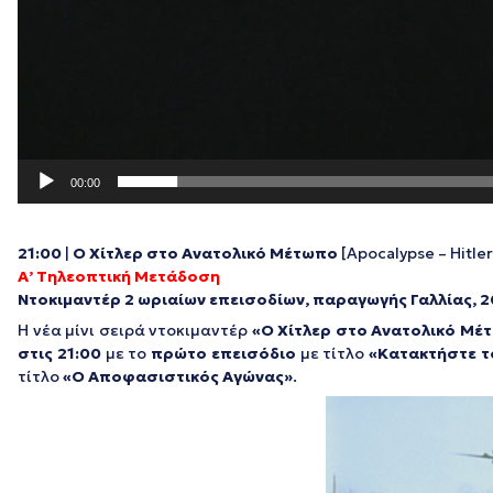
00:00
21:00
|
Ο
Χίτλερ
στο
Ανατολικό
Μέτωπο
[Apocalypse – Hitle
Α’ Τηλεοπτική Μετάδοση
Ντοκιμαντέρ 2 ωριαίων επεισοδίων, παραγωγής Γαλλίας, 2
Η νέα μίνι σειρά ντοκιμαντέρ
«Ο Χίτλερ στο Ανατολικό Μέ
στις 21:00
με το
πρώτο επεισόδιο
με τίτλο
«Κατακτήστε τ
τίτλο
«Ο Αποφασιστικός Αγώνας»
.