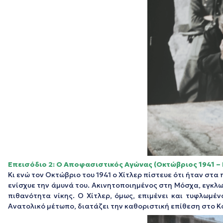
Επεισόδιο 2:
O
Αποφασιστικός Αγώνας
(Οκτώβριος
1941 – 
Κι ενώ τον Οκτώβριο του 1941 ο Χίτλερ πίστευε ότι ήταν στ
ενίσχυε την άμυνά του. Ακινητοποιημένος στη Μόσχα, εγκλω
πιθανότητα νίκης. Ο Χίτλερ, όμως, επιμένει και τυφλωμέ
Ανατολικό μέτωπο, διατάζει την καθοριστική επίθεση στο Κ