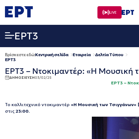
Μετάβαση
σε
LIVE
περιεχόμενο
EΡΤ3
Βρίσκεστε εδώ:
Κεντρική σελίδα
Εταιρεία
Δελτία Τύπου
EΡΤ3
ΕΡΤ3 – Ντοκιμαντέρ: «Η Μουσική τ
ΔΗΜΟΣΙΕΥΣΗ
03/02/25
ΕΡΤ3 – Ντοκ
Το καλλιτεχνικό ντοκιμαντέρ
«Η Μουσική των Τσιγγάνων»
στις
23:00
.