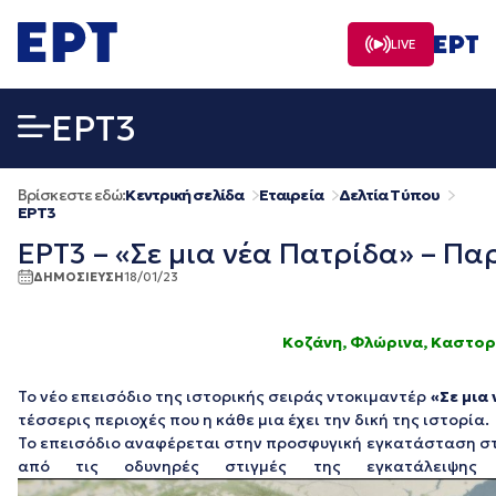
Μετάβαση
σε
LIVE
περιεχόμενο
EΡΤ3
Βρίσκεστε εδώ:
Κεντρική σελίδα
Εταιρεία
Δελτία Τύπου
EΡΤ3
ΕΡΤ3 – «Σε μια νέα Πατρίδα» – Πα
ΔΗΜΟΣΙΕΥΣΗ
18/01/23
Κοζάνη, Φλώρινα, Καστορ
Το νέο επεισόδιο της ιστορικής σειράς ντοκιμαντέρ
«Σε μια
τέσσερις περιοχές που η κάθε μια έχει την δική της ιστορία.
Το επεισόδιο αναφέρεται στην προσφυγική εγκατάσταση στι
από τις οδυνηρές στιγμές της εγκατάλειψης