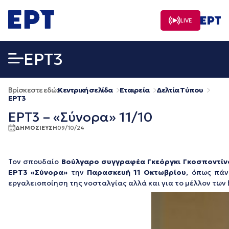
Μετάβαση
σε
LIVE
περιεχόμενο
EΡΤ3
Βρίσκεστε εδώ:
Κεντρική σελίδα
Εταιρεία
Δελτία Τύπου
EΡΤ3
ΕΡΤ3 – «Σύνορα» 11/10
ΔΗΜΟΣΙΕΥΣΗ
09/10/24
Τον σπουδαίο
Βούλγαρο συγγραφέα Γκεόργκι Γκοσποντί
ΕΡΤ3
«Σύνορα»
την
Παρασκευή 11 Οκτωβρίου
, όπως πά
εργαλειοποίηση της νοσταλγίας αλλά και για το μέλλον των 