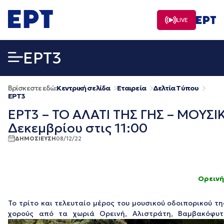
Μετάβαση
σε
LIVE
περιεχόμενο
EΡΤ3
Βρίσκεστε εδώ:
Κεντρική σελίδα
Εταιρεία
Δελτία Τύπου
EΡΤ3
ΕΡΤ3 – ΤΟ ΑΛΑΤΙ ΤΗΣ ΓΗΣ – ΜΟΥΣΙ
Δεκεμβρίου στις 11:00
ΔΗΜΟΣΙΕΥΣΗ
08/12/22
Ορεινή
Το τρίτο και τελευταίο μέρος του μουσικού οδοιπορικού 
χορούς από τα χωριά Ορεινή, Αλιστράτη, Βαμβακόφυ