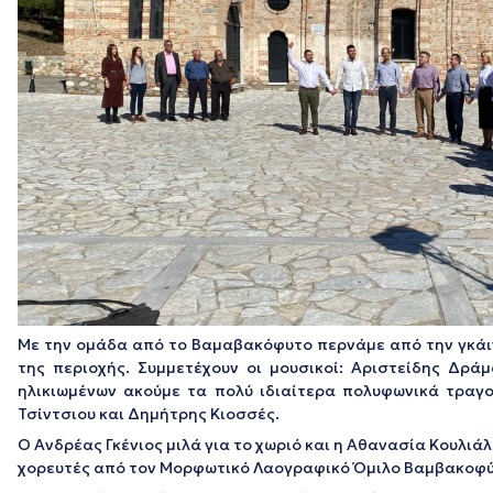
Με την ομάδα από το Βαμαβακόφυτο περνάμε από την γκάιν
της περιοχής. Συμμετέχουν οι μουσικοί: Αριστείδης Δράμ
ηλικιωμένων ακούμε τα πολύ ιδιαίτερα πολυφωνικά τραγού
Τσίντσιου και Δημήτρης Κιοσσές.
Ο Ανδρέας Γκένιος μιλά για το χωριό και η Αθανασία Κουλι
χορευτές από τον Μορφωτικό Λαογραφικό Όμιλο Βαμβακοφύτ