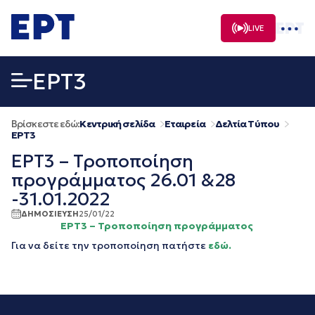
Μετάβαση
σε
LIVE
περιεχόμενο
EΡΤ3
Βρίσκεστε εδώ:
Κεντρική σελίδα
Εταιρεία
Δελτία Τύπου
EΡΤ3
ΕΡΤ3 – Τροποποίηση
προγράμματος 26.01 &28
-31.01.2022
ΔΗΜΟΣΙΕΥΣΗ
25/01/22
ΕΡΤ3 – Τροποποίηση προγράμματος
Για να δείτε την τροποποίηση πατήστε
εδώ.