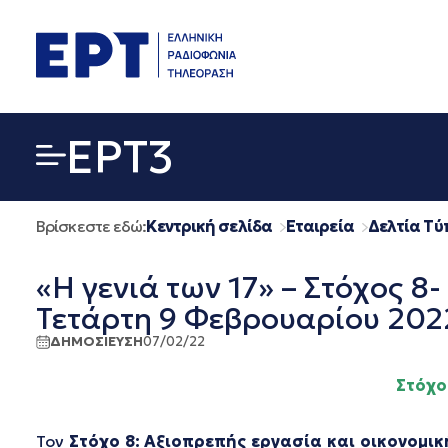
Μετάβαση
σε
περιεχόμενο
EΡΤ3
Βρίσκεστε εδώ:
Κεντρική σελίδα
Εταιρεία
Δελτία Τύ
«Η γενιά των 17» – Στόχος 8
Τετάρτη 9 Φεβρουαρίου 2022
ΔΗΜΟΣΙΕΥΣΗ
07/02/22
Στόχο
Τον
Στόχο 8: Αξιοπρεπής εργασία και οικονομι