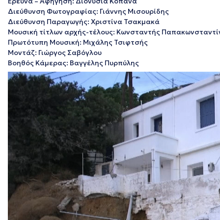
Έρευνα – Αφήγηση: Διονυσία Κοπανά
Διεύθυνση Φωτογραφίας: Γιάννης Μισουρίδης
Διεύθυνση Παραγωγής: Χριστίνα Τσακμακά
Μουσική τίτλων αρχής-τέλους: Κωνσταντής Παπακωνσταντί
Πρωτότυπη Μουσική: Μιχάλης Τσιφτσής
Μοντάζ: Γιώργος Σαβόγλου
Βοηθός Κάμερας: Βαγγέλης Πυρπύλης
Πρόγραμμα
Αναπαραγωγής
Βίντεο