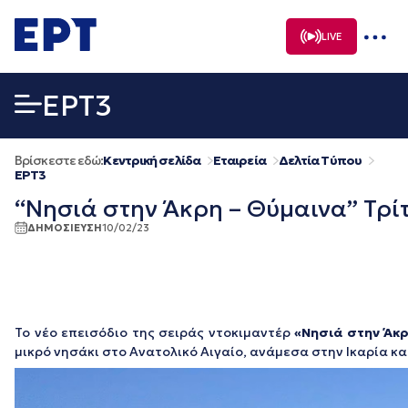
Μετάβαση
σε
LIVE
περιεχόμενο
EΡΤ3
Βρίσκεστε εδώ:
Κεντρική σελίδα
Εταιρεία
Δελτία Τύπου
EΡΤ3
“Νησιά στην Άκρη – Θύμαινα” Τρί
ΔΗΜΟΣΙΕΥΣΗ
10/02/23
Το νέο επεισόδιο της σειράς ντοκιμαντέρ
«Νησιά στην Άκ
μικρό νησάκι στο Ανατολικό Αιγαίο, ανάμεσα στην Ικαρία κα