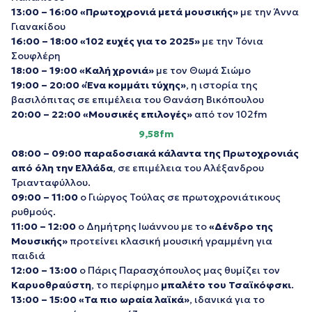
13:00 – 16:00
«Πρωτοχρονιά μετά μουσικής»
με την Άννα
Γιανακίδου
16:00 – 18:00
«102 ευχές για το 2025»
με την Τόνια
Σουφλέρη
18:00 – 19:00
«Καλή χρονιά»
με τον Θωμά Σιώμο
19:00 – 20:00
«Ένα κομμάτι τύχης»
, η ιστορία της
βασιλόπιτας σε επιμέλεια του Θανάση Βικόπουλου
20:00 – 22:00
«Μουσικές επιλογές»
από τον 102fm
9,58
fm
08:00 – 09:00
παραδοσιακά κάλαντα της Πρωτοχρονιάς
από όλη την Ελλάδα
, σε επιμέλεια του Αλέξανδρου
Τριανταφύλλου.
09:00 – 11:00
ο Γιώργος Τούλας σε πρωτοχρονιάτικους
ρυθμούς.
11:00 – 12:00
ο Δημήτρης Ιωάννου με το
«Δένδρο της
Μουσικής»
προτείνει κλασική μουσική γραμμένη για
παιδιά
12:00 – 13:00
ο Πάρις Παρασχόπουλος μας θυμίζει τον
Καρυοθραύστη
, το περίφημο
μπαλέτο του Τσαϊκόφσκι
.
13:00 – 15:00
«Τα πιο ωραία λαϊκά»
, ιδανικά για το