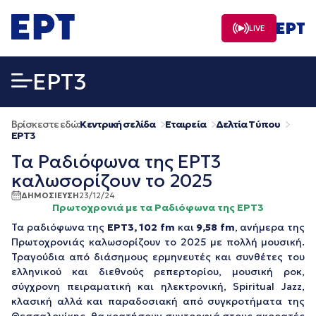
Μετάβαση
σε
LIVE
περιεχόμενο
EΡΤ3
Βρίσκεστε εδώ:
Κεντρική σελίδα
Εταιρεία
Δελτία Τύπου
EΡΤ3
Τα Ραδιόφωνα της ΕΡΤ3
καλωσορίζουν το 2025
ΔΗΜΟΣΙΕΥΣΗ
23/12/24
Πρωτοχρονιά με τα Ραδιόφωνα της ΕΡΤ3
Τα ραδιόφωνα της
ΕΡΤ3,
102 fm
και
9,58 fm
, ανήμερα της
Πρωτοχρονιάς καλωσορίζουν το 2025 με πολλή μουσική.
Τραγούδια από διάσημους ερμηνευτές και συνθέτες του
ελληνικού και διεθνούς ρεπερτορίου, μουσική ροκ,
σύγχρονη πειραματική και ηλεκτρονική, Spiritual Jazz,
κλασική αλλά και παραδοσιακή από συγκροτήματα της