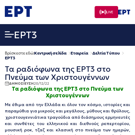
Μετάβαση
σε
LIVE
περιεχόμενο
EΡΤ3
Βρίσκεστε εδώ:
Κεντρική σελίδα
Εταιρεία
Δελτία Τύπου
EΡΤ3
Τα ραδιόφωνα της ΕΡΤ3 στο
Πνεύμα των Χριστουγέννων
ΔΗΜΟΣΙΕΥΣΗ
20/12/22
Τα ραδιόφωνα της ΕΡΤ3 στο Πνεύμα των
Χριστουγέννων
Με έθιμα από την Ελλάδα κι όλον τον κόσμο, ιστορίες και
παραμύθια για μικρούς και μεγάλους, μύθους και θρύλους,
χριστουγεννιάτικα τραγούδια από διάσημους ερμηνευτές
και συνθέτες του ελληνικού και διεθνούς ρεπερτορίου,
μουσική ροκ, τζαζ και κλασική στο πνεύμα των ημερών,