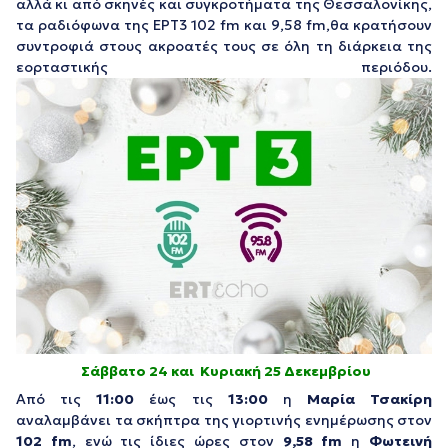
αλλά κι από σκηνές και συγκροτήματα της Θεσσαλονίκης,
τα ραδιόφωνα της ΕΡΤ3 102 fm και 9,58 fm,θα κρατήσουν
συντροφιά στους ακροατές τους σε όλη τη διάρκεια της
εορταστικής περιόδου.
Σάββατο 24 και Κυριακή 25 Δεκεμβρίου
Από τις
11
:
00
έως τις
13
:
00
η
Μαρία Τσακίρη
αναλαμβάνει τα σκήπτρα της γιορτινής ενημέρωσης στον
102
fm
, ενώ τις ίδιες ώρες στον
9,58
fm
η
Φωτεινή