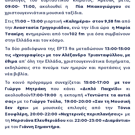
ανάλογες του εορταστικού κλίματος. Αμέσως μετά
,
09:00- 11:00,
ακολουθεί η
Πία Μπακογιώργου
σε
χριστουγεννιάτικα μουσικά ταξίδια.
Στις
11:00 – 13:00
γιορτινή
«Καλημέρα» στον 9,58
fm
από
την
Αναστασία Γρηγοριάδου,
ενώ την ίδια ώρα
η Μαρία
Τσακίρη
ε
νημερώνει από τον
102
fm
για όσα συμβαίνουν
στην Ελλάδα και τον κόσμο.
Τα δύο ραδιόφωνα της ΕΡΤ3 θα μεταδώσουν
13:00-15:00
τις
«Ιχνογραφίες»
με τον
Αλέξανδρο Τριανταφύλλου
, με
έθιμα
απ’ όλη την Ελλάδα
,
χριστουγεννιάτικα διηγήματα,
εκδηλώσεις στο πνεύμα των ημερών και προτάσεις για
νέα βιβλία.
Το κοινό πρόγραμμα συνεχίζεται
15:00-17:00
με τον
Γιώργο Μητράκη
που κάνει
«Διπλό Παιχνίδι»
κι
ακολουθούν
17:00-19:00
η εκπομπή
«Τεντώστε τα αυτιά
σας»
με το
Γιώργο Τούλα
,
19:00-20:00
«Σαν τη Μουσική
δεν έχει»
με μουσικές επιλογές από την
Τόνια
Σουφλέρη,
20:00-22:00
«Νυχτερινές περιπλανήσεις»
με
τη
Μερσιάνα Ελευθεριάδου
και
22:00-23:00 «Διαμάντια»
με τον
Γιάννη Σημαντήρα
.