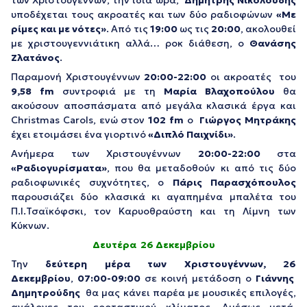
των Χριστουγέννων, την ίδια ώρα,
Δημήτρης Νικολούδης
υποδέχεται τους ακροατές και των δύο ραδιοφώνων
«Με
ρίμες και με νότες»
. Από τις
19
:
00
ως τις
20
:
00
, ακολουθεί
με χριστουγεννιάτικη αλλά… ροκ διάθεση, ο
Θανάσης
Ζλατάνος
.
Παραμονή Χριστουγέννων
20
:
00-22
:
00
οι ακροατές του
9,58
fm
συντροφιά με τη
Μαρία Βλαχοπούλου
θα
ακούσουν αποσπάσματα από μεγάλα κλασικά έργα και
Christmas Carols, ενώ στον
102
fm
ο
Γιώργος Μητράκης
έχει ετοιμάσει ένα γιορτινό
«Διπλό Παιχνίδι»
.
Ανήμερα των Χριστουγέννων
20
:
00-22
:
00
στα
«Ραδιογυρίσματα»
, που θα μεταδοθούν κι από τις δύο
ραδιοφωνικές συχνότητες, ο
Πάρις Παρασχόπουλος
παρουσιάζει δύο κλασικά κι αγαπημένα μπαλέτα του
Π.Ι.Τσαϊκόφσκι, τον Καρυοθραύστη και τη Λίμνη των
Κύκνων.
Δευτέρα 26 Δεκεμβρίου
Την
δεύτερη μέρα των Χριστουγέννων,
26
Δεκεμβρίου
,
07:00-09:00
σε κοινή μετάδοση ο
Γιάννης
Δημητρούδης
θα μας κάνει παρέα με μουσικές επιλογές,