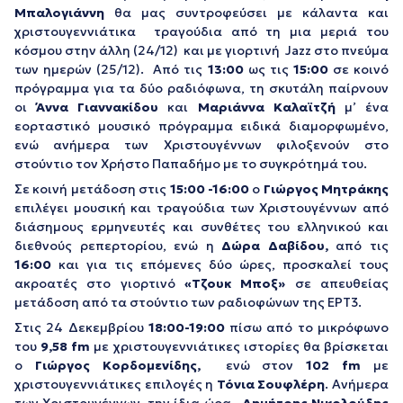
Μπαλογιάννη
θα μας συντροφεύσει με κάλαντα και
χριστουγεννιάτικα τραγούδια από τη μια μεριά του
κόσμου στην άλλη (24/12) και με γιορτινή Jazz στο πνεύμα
των ημερών (25/12). Από τις
13
:
00
ως τις
15
:
00
σε κοινό
πρόγραμμα για τα δύο ραδιόφωνα, τη σκυτάλη παίρνουν
οι
Άννα Γιαννακίδου
και
Μαριάννα Καλαϊτζή
μ’ ένα
εορταστικό μουσικό πρόγραμμα ειδικά διαμορφωμένο,
ενώ ανήμερα των Χριστουγέννων φιλοξενούν στο
στούντιο τον Χρήστο Παπαδήμο με το συγκρότημά του.
Σε κοινή μετάδοση στις
15
:
00 -16
:
00
ο
Γιώργος Μητράκης
επιλέγει μουσική και τραγούδια των Χριστουγέννων από
διάσημους ερμηνευτές και συνθέτες του ελληνικού και
διεθνούς ρεπερτορίου, ενώ η
Δώρα Δαβίδου,
από τις
16
:
00
και για τις επόμενες δύο ώρες, προσκαλεί τους
ακροατές στο γιορτινό
«Τζουκ Μποξ»
σε απευθείας
μετάδοση από τα στούντιο των ραδιοφώνων της ΕΡΤ3.
Στις 24 Δεκεμβρίου
18
:
00-19
:
00
πίσω από το μικρόφωνο
του
9,58
fm
με χριστουγεννιάτικες ιστορίες θα βρίσκεται
ο
Γιώργος Κορδομενίδης,
ενώ στον
102
fm
με
χριστουγεννιάτικες επιλογές η
Τόνια Σουφλέρη
. Ανήμερα