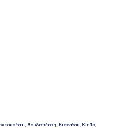
ουκουρέστι, Βουδαπέστη, Κισινάου, Κίεβο,