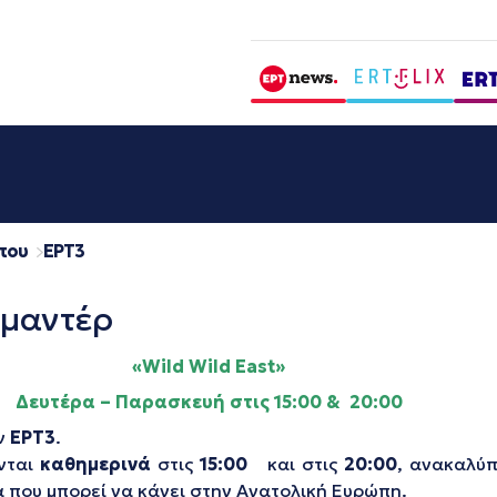
που
EΡΤ3
ιμαντέρ
«
Wild
Wild
East
»
Δευτέρα – Παρασκευή στις 15:00 & 20:00
ην
ΕΡΤ3
.
νται
καθημερινά
στις
15:00
και στις
20:00
, ανακαλύπ
α που μπορεί να κάνει στην Ανατολική Ευρώπη.