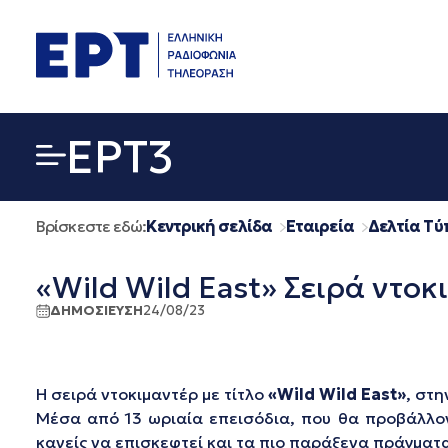
Μετάβαση
σε
περιεχόμενο
EΡΤ3
Βρίσκεστε εδώ:
Κεντρική σελίδα
Εταιρεία
Δελτία Τύ
«Wild Wild East» Σειρά ντοκ
ΔΗΜΟΣΙΕΥΣΗ
24/08/23
Η σειρά ντοκιμαντέρ με τίτλο
«
Wild
Wild
East
»
, στ
Μέσα από 13 ωριαία επεισόδια, που θα προβάλλο
κανείς να επισκεφτεί και τα πιο παράξενα πράγματ