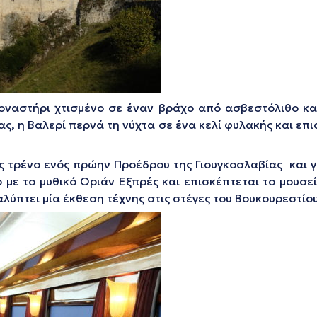
μοναστήρι χτισμένο σε έναν βράχο από ασβεστόλιθο κα
ς, η Βαλερί περνά τη νύχτα σε ένα κελί φυλακής και επι
ές τρένο ενός πρώην Προέδρου της Γιουγκοσλαβίας και γ
 με το μυθικό Οριάν Εξπρές και επισκέπτεται το μουσε
λύπτει μία έκθεση τέχνης στις στέγες του Βουκουρεστίου