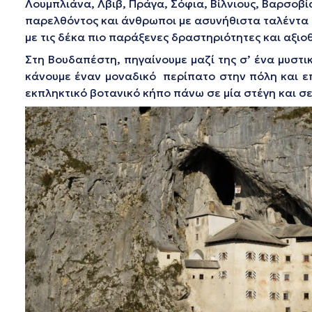
Λουμπλιάνα, Λβιβ, Πράγα, Σόφια, Βίλνιους, Βαρσοβ
παρελθόντος και άνθρωποι με ασυνήθιστα ταλέντα πο
με τις δέκα πιο παράξενες δραστηριότητες και αξιο
Στη Βουδαπέστη, πηγαίνουμε μαζί της σ’ ένα μυστι
κάνουμε έναν μοναδικό περίπατο στην πόλη και επ
εκπληκτικό βοτανικό κήπο πάνω σε μία στέγη και σε