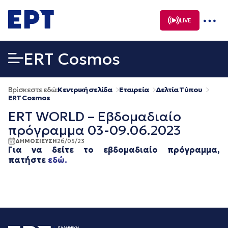
Μετάβαση
σε
LIVE
περιεχόμενο
ERT Cosmos
Βρίσκεστε εδώ:
Κεντρική σελίδα
Εταιρεία
Δελτία Τύπου
ERT Cosmos
ERT WORLD – Εβδομαδιαίο
πρόγραμμα 03-09.06.2023
ΔΗΜΟΣΙΕΥΣΗ
26/05/23
Για να δείτε το εβδομαδιαίο πρόγραμμα,
πατήστε
εδώ.