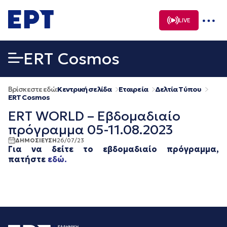
Μετάβαση
σε
LIVE
περιεχόμενο
ERT Cosmos
Βρίσκεστε εδώ:
Κεντρική σελίδα
Εταιρεία
Δελτία Τύπου
ERT Cosmos
ERT WORLD – Εβδομαδιαίο
πρόγραμμα 05-11.08.2023
ΔΗΜΟΣΙΕΥΣΗ
26/07/23
Για να δείτε το εβδομαδιαίο πρόγραμμα,
πατήστε
εδώ.