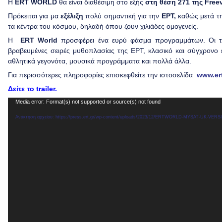
Η
ERT WORLD
θα είναι διαθέσιμη στο εξής
στη θέση 271 της Free
Πρόκειται για μα
εξέλιξη
πολύ σημαντική για την
ΕΡΤ,
καθώς μετά τη
τα κέντρα του κόσμου, δηλαδή όπου ζουν χιλιάδες ομογενείς.
Η
ERT World
προσφέρει ένα ευρύ φάσμα προγραμμάτων. Οι τη
βραβευμένες σειρές μυθοπλασίας της ΕΡΤ, κλασικό και σύγχρονο ελ
αθλητικά γεγονότα, μουσικά προγράμματα και πολλά άλλα.
Για περισσότερες πληροφορίες επισκεφθείτε την ιστοσελίδα
www.ert
Δείτε το trailer.
Πρόγραμμα
Media error: Format(s) not supported or source(s) not found
Αναπαραγωγής
Βίντεο
Ανάκτηση αρχείου: https://press.ert.gr/wp-content/uploads/2023/12/ERTWORLD-MYSAT-UK-VE