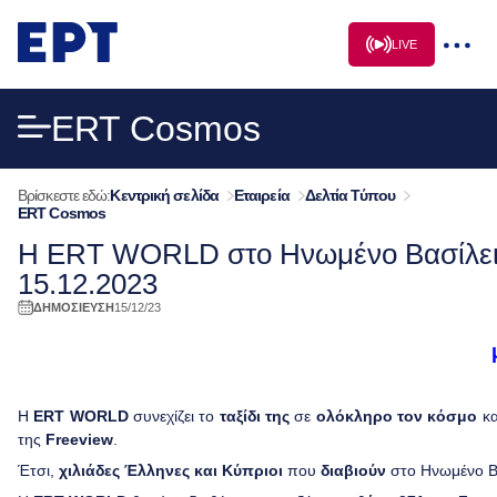
Μετάβαση
σε
LIVE
περιεχόμενο
ERT Cosmos
Βρίσκεστε εδώ:
Κεντρική σελίδα
Εταιρεία
Δελτία Τύπου
ERT Cosmos
Η ERT WORLD στο Ηνωμένο Βασίλειο 
15.12.2023
ΔΗΜΟΣΙΕΥΣΗ
15/12/23
Η
ERT WORLD
συνεχίζει το
ταξίδι της
σε
ολόκληρο τον κόσμο
κα
της
Freeview
.
Έτσι,
χιλιάδες Έλληνες και Κύπριοι
που
διαβιούν
στο Ηνωμένο Βα