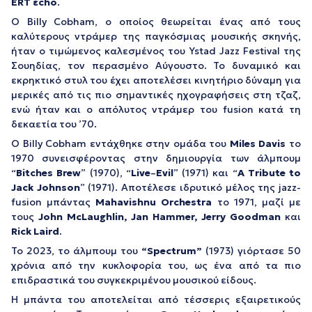
ERT
ε
cho
.
Ο Billy Cobham, ο οποίος θεωρείται ένας από τους
καλύτερους ντράμερ της παγκόσμιας μουσικής σκηνής,
ήταν ο τιμώμενος καλεσμένος του Ystad Jazz Festival της
Σουηδίας, τον περασμένο Αύγουστο. Το δυναμικό και
εκρηκτικό στυλ του έχει αποτελέσει κινητήριο δύναμη για
μερικές από τις πιο σημαντικές ηχογραφήσεις στη τζαζ,
ενώ ήταν και ο απόλυτος ντράμερ του fusion κατά τη
δεκαετία του ’70.
Ο Billy Cobham εντάχθηκε στην ομάδα του
Miles
Davis
το
1970 συνεισφέροντας στην δημιουργία των άλμπουμ
“
Bitches
Brew
”
(1970),
“
Live
–
Evil
”
(1971)
και “
A
Tribute
to
Jack
Johnson
” (1971).
Αποτέλεσε ιδρυτικό μέλος της jazz-
fusion μπάντας
Mahavishnu
Orchestra
το 1971, μαζί με
τους
John McLaughlin, Jan Hammer, Jerry Goodman
και
Rick
Laird
.
Το 2023, το άλμπουμ του
“Spectrum”
(1973)
γιόρτασε 50
χρόνια από την κυκλοφορία του, ως ένα από τα πιο
επιδραστικά του συγκεκριμένου μουσικού είδους.
Η μπάντα του αποτελείται από τέσσερις εξαιρετικούς