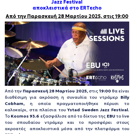
Jazz Festival
αποκλειστικά στο ERTεcho
Από την Παρασκευή 28 Μαρτίου 2025, στις 19:00
Από την
Παρασκευή 28 Μαρτίου 2025,
στις
19:00
θα είναι
διαθέσιμη για ακρόαση η συναυλία του ντράμερ
Billy
Cobham
,
η οποία πραγματοποιήθηκε πέρυσι το
καλοκαίρι, στα πλαίσια του
Ystad
Sweden
Jazz
Festival
.
Το
Kosmos
93.6
εξασφάλισε από το δίκτυο της
EBU
το live
του σπουδαίου ντράμερ και το προσφέρει στους
ακροατές αποκλειστικά μέσα από την πλατφόρμα του