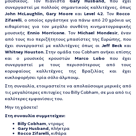
μουσικούς. Τον πιανίστα
Gary
Husband,
που έχει
συνεργαστεί με πολλούς σημαντικούς καλλιτέχνες, όπως
John McLaughlin, Gary Moore
και
Level
42
. Τον
Rocco
Zifarelli
, ο οποίος εργάστηκε για πάνω από 20 χρόνια ως
κιθαρίστας για τον μεγάλο συνθέτη κινηματογραφικής
μουσικής
Ennio
Morricone
. Τον
Michael
Mondesir
, έναν
από τους πιο περιζήτητους μπασίστες της Ευρώπης, που
έχει συνεργαστεί με καλλιτέχνες όπως οι
Jeff Beck
και
Whitney
Houston
. Στην ομάδα του Cobham ανήκει επίσης
και ο μουσικός κρουστών
Marco
Lobo
που έχει
συνεργαστεί με τους περισσότερους από τους
κορυφαίους καλλιτέχνες της Βραζιλίας και έχει
κυκλοφορήσει τρία σόλο άλμπουμ.
Στη συναυλία, ετοιμαστείτε να απολαύσουμε μερικές από
τις μεγαλύτερες επιτυχίες του Billy Cobham, σε μια από τις
καλύτερες εμφανίσεις του.
Μην τη χάσετε!
Στη συναυλία συμμετείχαν:
Billy Cobham
, ντραμς
Gary Husband,
πλήκτρα
Rocco Zifarelli,
κιθάρα