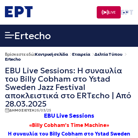
Μετάβαση
σε
LIVE
περιεχόμενο
Ertecho
Βρίσκεστε εδώ:
Κεντρική σελίδα
Εταιρεία
Δελτία Τύπου
Ertecho
EBU Live Sessions: Η συναυλία
του Billy Cobham στο Ystad
Sweden Jazz Festival
αποκλειστικά στο ERTεcho | Από
28.03.2025
ΔΗΜΟΣΙΕΥΣΗ
26/03/25
EBU Live Sessions
«
Billy Cobham’s Time Machine»
Η συναυλία του Billy Cobham στο Ystad Sweden