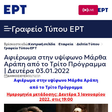
Μετάβαση
σε
LIVE
περιεχόμενο
Γραφείο Τύπου ΕΡΤ
Βρίσκεστε εδώ:
Κεντρική σελίδα
Εταιρεία
Δελτία Τύπου
Γραφείο Τύπου ΕΡΤ
Αφιέρωμα στην υψίφωνο Μάρθα
Αράπη από το Τρίτο Πρόγραμμα
| Δευτέρα 03.01.2022
ΔΗΜΟΣΙΕΥΣΗ
30/12/21
Αφιέρωμα στην υψίφωνο Μάρθα Αράπη
από το Τρίτο Πρόγραμμα
Ημερομηνία μετάδοσης: Δευτέρα 3 Ιανουαρίου
2022, στις 19:00