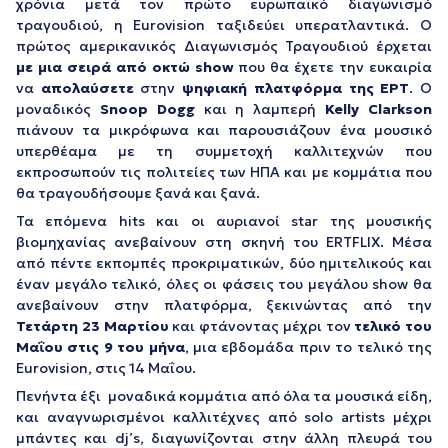
χρόνια μετά τον πρώτο ευρωπαϊκό διαγωνισμό
τραγουδιού, η Eurovision ταξιδεύει υπερατλαντικά. Ο
πρώτος αμερικανικός Διαγωνισμός Τραγουδιού έρχεται
με μια σειρά από οκτώ show
που θα έχετε την ευκαιρία
να
απολαύσετε
στην
ψηφιακή πλατφόρμα της ΕΡΤ
. Ο
μοναδικός
Snoop Dogg
και η λαμπερή
Kelly Clarkson
πιάνουν τα μικρόφωνα και παρουσιάζουν ένα μουσικό
υπερθέαμα με τη συμμετοχή καλλιτεχνών που
εκπροσωπούν τις πολιτείες των ΗΠΑ και με κομμάτια που
θα τραγουδήσουμε ξανά και ξανά.
Τα επόμενα hits και οι αυριανοί star της μουσικής
βιομηχανίας ανεβαίνουν στη σκηνή του ERTFLIX. Μέσα
από πέντε εκπομπές προκριματικών, δύο ημιτελικούς και
έναν μεγάλο τελικό, όλες οι φάσεις του μεγάλου show θα
ανεβαίνουν στην πλατφόρμα, ξεκινώντας από την
Τετάρτη 23 Μαρτίου
και φτάνοντας μέχρι τον
τελικό του
Μαΐου στις 9 του μήνα
, μια εβδομάδα πριν το τελικό της
Εurovision, στις 14 Μαΐου.
Πενήντα έξι μοναδικά κομμάτια από όλα τα μουσικά είδη,
και αναγνωρισμένοι καλλιτέχνες από solo artists μέχρι
μπάντες και dj’s, διαγωνίζονται στην άλλη πλευρά του