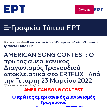
Μετάβαση
σε
LIVE
περιεχόμενο
Γραφείο Τύπου ΕΡΤ
Βρίσκεστε εδώ:
Κεντρική σελίδα
Εταιρεία
Δελτία Τύπου
Γραφείο Τύπου ΕΡΤ
AMERICAN SONG CONTEST: Ο
πρώτος αμερικανικός
Διαγωνισμός Τραγουδιού
αποκλειστικά στο ERTFLIX | Από
την Τετάρτη 23 Μαρτίου 2022
ΔΗΜΟΣΙΕΥΣΗ
21/03/22
AMERICAN SONG CONTEST
Ο πρώτος αμερικανικός Διαγωνισμός
Τραγουδιού