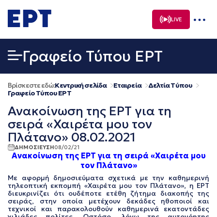
Μετάβαση
σε
LIVE
περιεχόμενο
Γραφείο Τύπου ΕΡΤ
Βρίσκεστε εδώ:
Κεντρική σελίδα
Εταιρεία
Δελτία Τύπου
Γραφείο Τύπου ΕΡΤ
Ανακοίνωση της ΕΡΤ για τη
σειρά «Χαιρέτα μου τον
Πλάτανο» 08.02.2021
ΔΗΜΟΣΙΕΥΣΗ
08/02/21
Ανακοίνωση της ΕΡΤ για τη σειρά «Χαιρέτα μου
τον Πλάτανο»
Με αφορμή δημοσιεύματα σχετικά με την καθημερινή
τηλεοπτική εκπομπή «Χαιρέτα μου τον Πλάτανο», η ΕΡΤ
διευκρινίζει ότι ουδέποτε ετέθη ζήτημα διακοπής της
σειράς, στην οποία μετέχουν δεκάδες ηθοποιοί και
τεχνικοί και παρακολουθούν καθημερινά εκατοντάδες
χιλιάδες πολίτες. Ωστόσο, λόγω της αυτονόητης