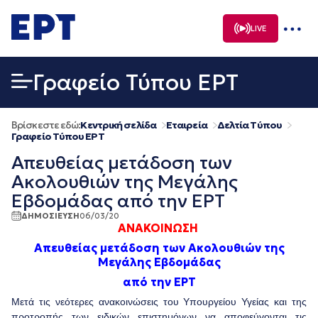
Μετάβαση
σε
LIVE
περιεχόμενο
Γραφείο Τύπου ΕΡΤ
Βρίσκεστε εδώ:
Κεντρική σελίδα
Εταιρεία
Δελτία Τύπου
Γραφείο Τύπου ΕΡΤ
Απευθείας μετάδοση των
Ακολουθιών της Μεγάλης
Εβδομάδας από την ΕΡΤ
ΔΗΜΟΣΙΕΥΣΗ
06/03/20
ΑΝΑΚΟΙΝΩΣΗ
Απευθείας μετάδοση των Ακολουθιών της
Μεγάλης Εβδομάδας
από την ΕΡΤ
Μετά τις νεότερες ανακοινώσεις του Υπουργείου Υγείας και της
προτροπής των ειδικών επιστημόνων να αποφεύγονται τις