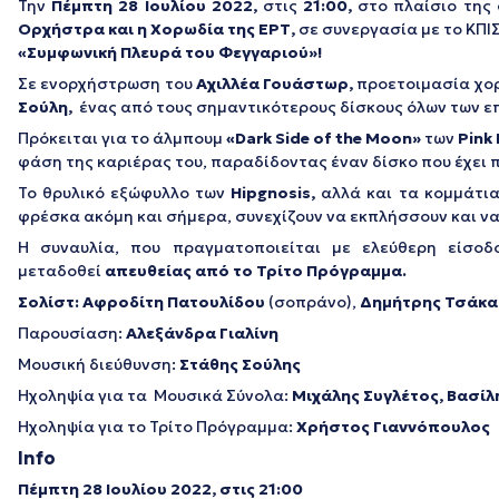
Την
Πέμπτη 28 Ιουλίου 2022,
στις
21:00,
στο πλαίσιο της 
Ορχήστρα και η Χορωδία της ΕΡΤ,
σε συνεργασία με το ΚΠΙ
«Συμφωνική Πλευρά του Φεγγαριού»!
Σε ενορχήστρωση του
Αχιλλέα Γουάστωρ,
προετοιμασία χο
Σούλη,
ένας από τους σημαντικότερους δίσκους όλων των 
Πρόκειται για το άλμπουμ
«Dark Side of the Moon»
των
Pink
φάση της καριέρας του, παραδίδοντας έναν δίσκο που έχει 
Το θρυλικό εξώφυλλο των
Hipgnosis,
αλλά και τα κομμάτι
φρέσκα ακόμη και σήμερα, συνεχίζουν να εκπλήσσουν και να
Η συναυλία, που πραγματοποιείται με ελεύθερη είσο
μεταδοθεί
απευθείας από το Τρίτο Πρόγραμμα.
Σολίστ: Αφροδίτη Πατουλίδου
(σοπράνο),
Δημήτρης Τσάκα
Παρουσίαση:
Αλεξάνδρα Γιαλίνη
Μουσική διεύθυνση:
Στάθης Σούλης
Ηχοληψία για τα Μουσικά Σύνολα:
Μιχάλης Συγλέτος, Βασί
Ηχοληψία για το Τρίτο Πρόγραμμα:
Χρήστος Γιαννόπουλος
Info
Πέμπτη 28 Ιουλίου
2022, στις 21:00