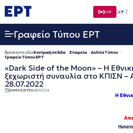
Μετάβαση
σε
LIVE
περιεχόμενο
Γραφείο Τύπου ΕΡΤ
Βρίσκεστε εδώ:
Κεντρική σελίδα
Εταιρεία
Δελτία Τύπου
Γραφείο Τύπου ΕΡΤ
«Dark Side of the Moon» – H Εθνι
ξεχωριστή συναυλία στο ΚΠΙΣΝ – 
28.07.2022
ΔΗΜΟΣΙΕΥΣΗ
26/07/22
H Εθνι
Απε
Ημερομ