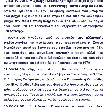
12:30-14:00:
Ο
Μιχάλης Γελασάκης
παρουσιάζει αρχειακά
αποσπάσματα, όπου ο
Τσιτσάνης αυτοβιογραφείται
.
Aπό τα Τρίκαλα και την κρυμμένη μαντόλα του μπαμπά
του μέχρι τις φυλακές στο στρατό και από το «Χάραμα»
μέχρι την πολιτιστική κληρονομιά της UNESCO. Τα λόγια
του ίδιου και τα τραγούδια του εξηγούν το «φαινόμενο
Τσιτσάνης».
14:00-15:00:
Ακούστε από το
Αρχείο της Ελληνικής
Ραδιοφωνίας
το αφιέρωμα που παρουσίασε η Σοφία
Μιχαλίτση μετά το θάνατο του
Βασίλη Τσιτσάνη
το 1984
και περιείχε μια μοναδική συνομιλία τους, αλλά και
τραγούδια που έπαιξε ο Δάσκαλος σε εκπομπή που είχε
πρωτοπαρουσιαστεί στο
Τρίτο Πρόγραμμα το 1976.
15:00-16:00:
«Της κοινωνίας η διαφορά/ φέρνει στον
κόσμο μεγάλη συμφορά». Η σκέψη του Τσιτσάνη το 2024.
Ο
Γιώργος Τσάμπρας
συζητά με τον
Παναγιώτη
Κουνάδη
,
τον
Νίκο
Ορδουλίδη
και τον
Θεόφιλο
Αναστασίου
για το
πώς φτάνουν στο σήμερα τα θέματα, οι στίχοι και οι
αναφορές του Τσιτσάνη αλλά και για τους λόγους που οι
μελωδίες του κατάφεραν να ξεπεράσουν το χρόνο.
16:00-17:00:
Ο
Σιδερής Πρίντεζης
παρουσιάζει δύο