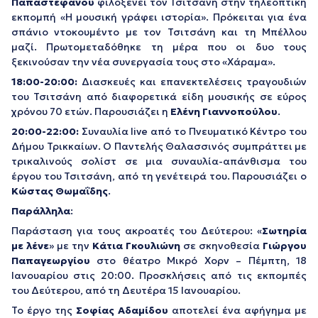
Παπαστεφάνου
φιλοξενεί τον Τσιτσάνη στην τηλεοπτική
εκπομπή «Η μουσική γράφει ιστορία». Πρόκειται για ένα
σπάνιο ντοκουμέντο με τον Τσιτσάνη και τη Μπέλλου
μαζί. Πρωτομεταδόθηκε τη μέρα που οι δυο τους
ξεκινούσαν την νέα συνεργασία τους στο «Χάραμα».
18:00-20:00:
Διασκευές και επανεκτελέσεις τραγουδιών
του Τσιτσάνη από διαφορετικά είδη μουσικής σε εύρος
χρόνου 70 ετών. Παρουσιάζει η
Ελένη Γιαννοπούλου
.
20:00-22:00:
Συναυλία live από το Πνευματικό Κέντρο του
Δήμου Τρικκαίων. Ο Παντελής Θαλασσινός συμπράττει με
τρικαλινούς σολίστ σε μια συναυλία-απάνθισμα του
έργου του Τσιτσάνη, από τη γενέτειρά του. Παρουσιάζει ο
Κώστας Θωμαΐδης
.
Παράλληλα
:
Παράσταση για τους ακροατές του Δεύτερου: «
Σωτηρία
με λένε
» με την
Κάτια Γκουλιώνη
σε σκηνοθεσία
Γιώργου
Παπαγεωργίου
στο θέατρο Μικρό Χορν – Πέμπτη, 18
Ιανουαρίου στις 20:00. Προσκλήσεις από τις εκπομπές
του Δεύτερου, από τη Δευτέρα 15 Ιανουαρίου.
Το έργο της
Σοφίας Αδαμίδου
αποτελεί ένα αφήγημα με