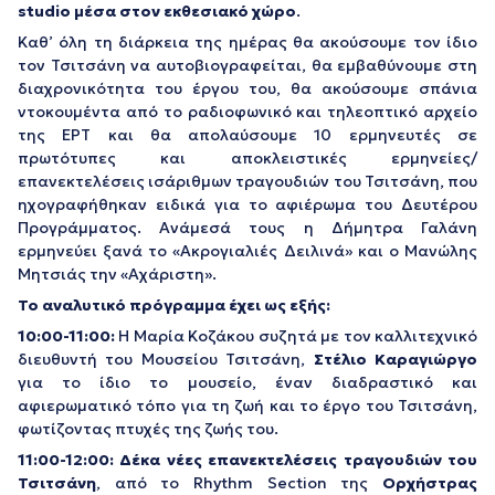
studio
μέσα στον εκθεσιακό χώρο
.
Καθ’ όλη τη διάρκεια της ημέρας θα ακούσουμε τον ίδιο
τον Τσιτσάνη να αυτοβιογραφείται, θα εμβαθύνουμε στη
διαχρονικότητα του έργου του, θα ακούσουμε σπάνια
ντοκουμέντα από το ραδιοφωνικό και τηλεοπτικό αρχείο
της ΕΡΤ και θα απολαύσουμε 10 ερμηνευτές σε
πρωτότυπες και αποκλειστικές ερμηνείες/
επανεκτελέσεις ισάριθμων τραγουδιών του Τσιτσάνη, που
ηχογραφήθηκαν ειδικά για το αφιέρωμα του Δευτέρου
Προγράμματος. Ανάμεσά τους η Δήμητρα Γαλάνη
ερμηνεύει ξανά το «Ακρογιαλιές Δειλινά» και ο Μανώλης
Μητσιάς την «Αχάριστη».
Το αναλυτικό πρόγραμμα έχει ως εξής:
10:00-11:00:
Η Μαρία Κοζάκου συζητά με τον καλλιτεχνικό
διευθυντή του Μουσείου Τσιτσάνη,
Στέλιο Καραγιώργο
για το ίδιο το μουσείο, έναν διαδραστικό και
αφιερωματικό τόπο για τη ζωή και το έργο του Τσιτσάνη,
φωτίζοντας πτυχές της ζωής του.
11:00-12:00:
Δέκα νέες επανεκτελέσεις τραγουδιών του
Τσιτσάνη
, από το Rhythm Section της
Ορχήστρας