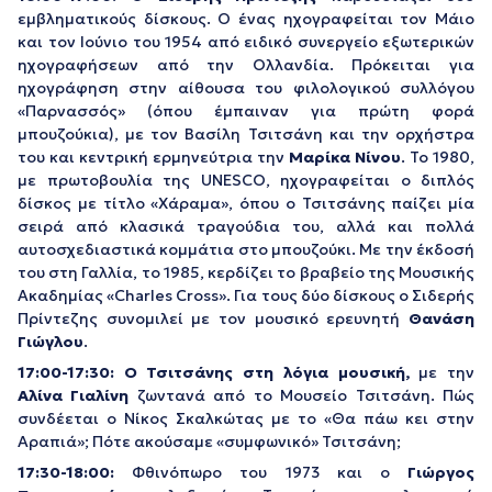
εμβληματικούς δίσκους. Ο ένας ηχογραφείται τον Μάιο
και τον Ιούνιο του 1954 από ειδικό συνεργείο εξωτερικών
ηχογραφήσεων από την Ολλανδία. Πρόκειται για
ηχογράφηση στην αίθουσα του φιλολογικού συλλόγου
«Παρνασσός» (όπου έμπαιναν για πρώτη φορά
μπουζούκια), με τον Βασίλη Τσιτσάνη και την ορχήστρα
του και κεντρική ερμηνεύτρια την
Μαρίκα Νίνου
. Το 1980,
με πρωτοβουλία της UNESCO, ηχογραφείται ο διπλός
δίσκος με τίτλο «Χάραμα», όπου ο Τσιτσάνης παίζει μία
σειρά από κλασικά τραγούδια του, αλλά και πολλά
αυτοσχεδιαστικά κομμάτια στο μπουζούκι. Με την έκδοσή
του στη Γαλλία, το 1985, κερδίζει το βραβείο της Μουσικής
Ακαδημίας «Charles Cross». Για τους δύο δίσκους ο Σιδερής
Πρίντεζης συνομιλεί με τον μουσικό ερευνητή
Θανάση
Γιώγλου
.
17:00-17:30: Ο Τσιτσάνης στη λόγια μουσική,
με την
Αλίνα Γιαλίνη
ζωντανά από το Μουσείο Τσιτσάνη. Πώς
συνδέεται ο Νίκος Σκαλκώτας με το «Θα πάω κει στην
Αραπιά»; Πότε ακούσαμε «συμφωνικό» Τσιτσάνη;
17:30-18:00:
Φθινόπωρο του 1973 και ο
Γιώργος