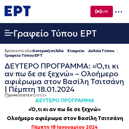
Μετάβαση
σε
LIVE
περιεχόμενο
Γραφείο Τύπου ΕΡΤ
Βρίσκεστε εδώ:
Κεντρική σελίδα
Εταιρεία
Δελτία Τύπου
Γραφείο Τύπου ΕΡΤ
ΔΕΥΤΕΡΟ ΠΡΟΓΡΑΜΜΑ: «Ό,τι κι
αν πω δε σε ξεχνώ» – Oλοήμερο
αφιέρωμα στον Βασίλη Τσιτσάνη
| Πέμπτη 18.01.2024
ΔΗΜΟΣΙΕΥΣΗ
12/01/24
ΔΕΥΤΕΡΟ ΠΡΟΓΡΑΜΜΑ
«Ό,τι κι αν πω δε σε ξεχνώ»
Oλοήμερο αφιέρωμα στον Βασίλη Τσιτσάνη
Πέμπτη 18 Ιανουαρίου 2024