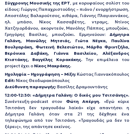
Σύγχρονης Μουσικής της ΕΡΤ
, με κορυφαίους σολίστ του
είδους: Γιώργος Παπαχριστούδης – πιάνο / ενορχήστρωση,
Αποστόλης Βαλαρούτσος, κιθάρα, Γιάννης Πλαγιαννάκος,
ηλ. μπάσο, Νίκος Κασσαβέτης, ντραμς, Ντίνος
Χατζηιορδάνου, ακορντεόν, Μανόλης Πάππος, μπουζούκι,
Γρηγόρης Βασίλας, μπουζούκι. Ερμηνεύουν:
Δήμητρα
Γαλάνη, Μανώλης Μητσιάς, Γιώτα Νέγκα, Παυλίνα
Βουλγαράκη, Φωτεινή Βελεσιώτου, Μάρθα Φριντζήλα,
Βερόνικα Δαβάκη, Γιάννα Βασιλείου, Αλέξανδρος
Κτιστάκης, Βαγγέλης Κορακάκης.
Tην επιμέλεια του
project έχει ο
Νίκος Μακράκης.
Ηχοληψία – Ηχογράφηση – Μίξη:
Κώστας Γιαννακόπουλος
Edit:
Νίκος Θεοδωρακόπουλος
Διεύθυνση παραγωγής:
Βασίλης Δραμουντάνης
12:00-12:30: «Δήμητρα Γαλάνη: Ο δικός μου Τσιτσάνης».
Συνέντευξη-podcast στον
Φώτη Απέργη
. «Εγώ κύριε
Τσιτσάνη δεν τραγουδάω λαϊκά» είχε απαντήσει η
Δήμητρα Γαλάνη όταν στα 21 της δέχθηκε ένα
τηλεφώνημα από τον Τσιτσάνη. «Τραγουδάς μα δεν το
ξέρεις», της απάντησε εκείνος.