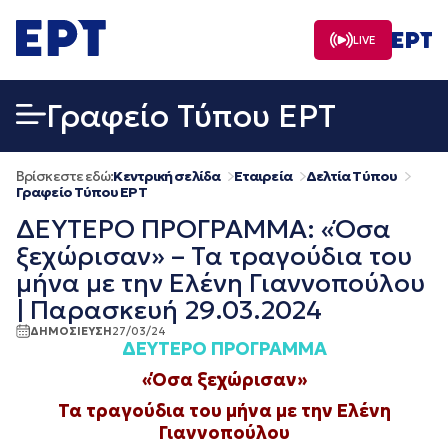
Μετάβαση
σε
LIVE
περιεχόμενο
Γραφείο Τύπου ΕΡΤ
Βρίσκεστε εδώ:
Κεντρική σελίδα
Εταιρεία
Δελτία Τύπου
Γραφείο Τύπου ΕΡΤ
ΔΕΥΤΕΡΟ ΠΡΟΓΡΑΜΜΑ: «Όσα
ξεχώρισαν» – Τα τραγούδια του
μήνα με την Ελένη Γιαννοπούλου
| Παρασκευή 29.03.2024
ΔΗΜΟΣΙΕΥΣΗ
27/03/24
ΔΕΥΤΕΡΟ ΠΡΟΓΡΑΜΜΑ
«Όσα ξεχώρισαν»
Τα τραγούδια του μήνα με την Ελένη
Γιαννοπούλου