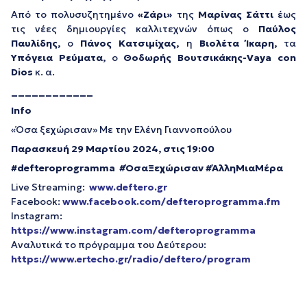
Από το πολυσυζητημένο
«Ζάρι»
της
Μαρίνας Σάττι
έως
τις νέες δημιουργίες καλλιτεχνών όπως ο
Παύλος
Παυλίδης,
ο
Πάνος Κατσιμίχας,
η
Βιολέτα Ίκαρη,
τα
Υπόγεια Ρεύματα,
ο
Θοδωρής Βουτσικάκης-Vaya con
Dios
κ. α.
____________
Info
«Όσα ξεχώρισαν» Με την Ελένη Γιαννοπούλου
Παρασκευή 29 Μαρτίου 2024, στις 19:00
#defteroprogramma #ΌσαΞεχώρισαν #ΆλληΜιαΜέρα
Live Streaming:
www.deftero.gr
Facebook:
www.facebook.com/defteroprogramma.fm
Instagram:
https://www.instagram.com/defteroprogramma
Αναλυτικά το πρόγραμμα του Δεύτερου:
https://www.ertecho.gr/radio/deftero/program