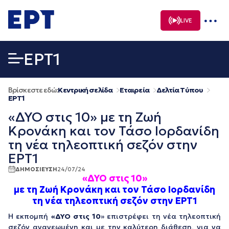
Μετάβαση
σε
LIVE
περιεχόμενο
EΡΤ1
Βρίσκεστε εδώ:
Κεντρική σελίδα
Εταιρεία
Δελτία Τύπου
EΡΤ1
«ΔΥΟ στις 10» με τη Ζωή
Κρονάκη και τον Τάσο Ιορδανίδη
τη νέα τηλεοπτική σεζόν στην
ΕΡΤ1
ΔΗΜΟΣΙΕΥΣΗ
24/07/24
«ΔΥΟ στις 10»
με τη Ζωή Κρονάκη και τον Τάσο Ιορδανίδη
τη νέα τηλεοπτική σεζόν στην ΕΡΤ1
Η εκπομπή
«ΔΥΟ στις 10
» επιστρέφει τη νέα τηλεοπτική
σεζόν ανανεωμένη και με την καλύτερη διάθεση, για να