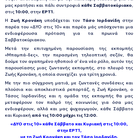
μας κρατήσει και πάλι συντροφιά
κάθε Σαββατοκύριακο
,
στις
10:00
, στην
ΕΡΤ1
.
Η
Ζωή Κρονάκη
υποδέχεται τον
Τάσο Ιορδανίδη
στην
παρέα του «ΔΥΟ στις 10» και παρέα μάς υπόσχονται μια
ενδιαφέρουσα πρόταση για τα πρωινά του
Σαββατοκύριακου.
Μετά την επιτυχημένη παρουσίαση της εκπομπής
«Μπαμπά-δες», την περασμένη τηλεοπτική σεζόν, θα
δούμε τον αγαπημένο ηθοποιό σ’ ένα νέο ρόλο, αυτόν της
παρουσίασης μιας ζωντανής εκπομπής, στο πλευρό της
Ζωής Κρονάκη, η οποία συνεχίζει για τρίτη χρονιά.
Με την πιο σύγχρονη ματιά, με ζωντανές συνδέσεις και
πλούσια και αποκλειστικά ρεπορτάζ, η Ζωή Κρονάκη, ο
Τάσος Ιορδανίδης και η ομάδα της εκπομπής θα μας
μεταφέρουν τον παλμό της κοινωνίας για όσα μας
ενδιαφέρουν, αλλά και μας ψυχαγωγούν, κάθε Σάββατο
και Κυριακή
από τις 10:00 μέχρι τις 12:00
.
«ΔΥΟ στις 10» κάθε Σάββατο και Κυριακή στις 10:00,
στην ΕΡΤ1,
με τη Ζωή Κρονάκη και τον Τάσο Ιορδανίδη.