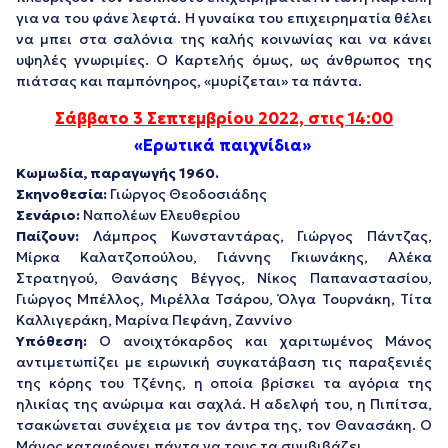
για να του φάνε λεφτά. Η γυναίκα του επιχειρηματία θέλει
να μπει στα σαλόνια της καλής κοινωνίας και να κάνει
υψηλές γνωριμίες. Ο Καρτελής όμως, ως άνθρωπος της
πιάτσας και παμπόνηρος, «μυρίζεται» τα πάντα.
Σάββατο 3 Σεπτεμβρίου 2022, στις 14:00
«Ερωτικά παιχνίδια»
Κωμωδία, παραγωγής 1960.
Σκηνοθεσία:
Γιώργος Θεοδοσιάδης
Σενάριο:
Ναπολέων Ελευθερίου
Παίζουν:
Λάμπρος Κωνσταντάρας, Γιώργος Πάντζας,
Μίρκα Καλατζοπούλου, Γιάννης Γκιωνάκης, Αλέκα
Στρατηγού, Θανάσης Βέγγος, Νίκος Παπαναστασίου,
Γιώργος Μπέλλος, Μιρέλλα Τσάρου, Όλγα Τουρνάκη, Τίτα
Καλλιγεράκη, Μαρίνα Πεφάνη, Ζαννίνο
Υπόθεση:
Ο ανοιχτόκαρδος και χαριτωμένος Μάνος
αντιμετωπίζει με ειρωνική συγκατάβαση τις παραξενιές
της κόρης του Τζένης, η οποία βρίσκει τα αγόρια της
ηλικίας της ανώριμα και σαχλά. Η αδελφή του, η Πιπίτσα,
τσακώνεται συνέχεια με τον άντρα της, τον Θανασάκη. Ο
Μάνος καταφέρνει πάντα να τους τα συμβιβάζει.