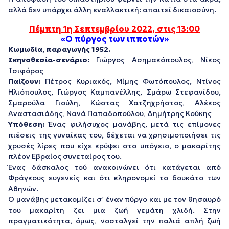
αλλά δεν υπάρχει άλλη εναλλακτική: απαιτεί δικαιοσύνη.
Πέμπτη 1η Σεπτεμβρίου 2022, στις 13:00
«Ο πύργος των ιπποτών»
Κωμωδία, παραγωγής
1952.
Σκηνοθεσία-σενάριο:
Γιώργος Ασημακόπουλος, Νίκος
Τσιφόρος
Παίζουν:
Πέτρος Κυριακός, Μίμης Φωτόπουλος, Ντίνος
Ηλιόπουλος, Γιώργος Καμπανέλλης, Σμάρω Στεφανίδου,
Σμαρούλα Γιούλη, Κώστας Χατζηχρήστος, Αλέκος
Αναστασιάδης, Νανά Παπαδοπούλου, Δημήτρης Κούκης
Υπόθεση:
Ένας φιλήσυχος μανάβης, μετά τις επίμονες
πιέσεις της γυναίκας του, δέχεται να χρησιμοποιήσει τις
χρυσές λίρες που είχε κρύψει στο υπόγειο, ο μακαρίτης
πλέον Εβραίος συνεταίρος του.
Ένας δάσκαλος τού ανακοινώνει ότι κατάγεται από
Φράγκους ευγενείς και ότι κληρονομεί το δουκάτο των
Αθηνών.
Ο μανάβης μετακομίζει σ’ έναν πύργο και με τον θησαυρό
του μακαρίτη ζει μια ζωή γεμάτη χλιδή. Στην
πραγματικότητα, όμως, νοσταλγεί την παλιά απλή ζωή