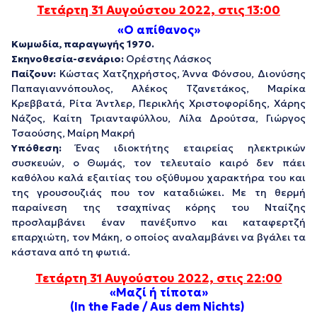
Τετάρτη 31 Αυγούστου 2022, στις 13:00
«Ο απίθανος»
Κωμωδία, παραγωγής
1970.
Σκηνοθεσία-σενάριο:
Ορέστης Λάσκος
Παίζουν:
Κώστας Χατζηχρήστος, Άννα Φόνσου, Διονύσης
Παπαγιαννόπουλος, Αλέκος Τζανετάκος, Μαρίκα
Κρεββατά, Ρίτα Άντλερ, Περικλής Χριστοφορίδης, Χάρης
Νάζος, Καίτη Τριανταφύλλου, Λίλα Δρούτσα, Γιώργος
Τσαούσης, Μαίρη Μακρή
Υπόθεση:
Ένας ιδιοκτήτης εταιρείας ηλεκτρικών
συσκευών, ο Θωμάς, τον τελευταίο καιρό δεν πάει
καθόλου καλά εξαιτίας του οξύθυμου χαρακτήρα του και
της γρουσουζιάς που τον καταδιώκει. Με τη θερμή
παραίνεση της τσαχπίνας κόρης του Νταίζης
προσλαμβάνει έναν πανέξυπνο και καταφερτζή
επαρχιώτη, τον Μάκη, ο οποίος αναλαμβάνει να βγάλει τα
κάστανα από τη φωτιά.
Τετάρτη 31 Αυγούστου 2022, στις 22:00
«Μαζί ή τίποτα»
(In the Fade / Aus dem Nichts)