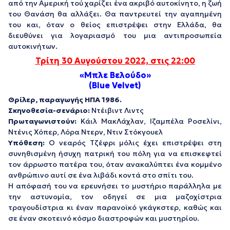
από την Αμερική τού χαρίζει ένα ακριβό αυτοκίνητο, η ζωή
του Θανάση θα αλλάξει. Θα παντρευτεί την αγαπημένη
του και, όταν ο θείος επιστρέψει στην Ελλάδα, θα
διευθύνει για λογαριασμό του μια αντιπροσωπεία
αυτοκινήτων.
Τρίτη 30
Αυγούστου
2022, στις 22:00
«Μπλε Βελούδο»
(Blue Velvet)
Θρίλερ, παραγωγής ΗΠΑ 1986.
Σκηνοθεσία-σενάριο:
Ντέιβιντ Λιντς
Πρωταγωνιστούν:
Κάιλ ΜακΛάχλαν, Ιζαμπέλα Ροσελίνι,
Ντένις Χόπερ, Λόρα Ντερν, Ντιν Στόκγουελ
Υπόθεση:
Ο νεαρός Τζέφρι μόλις έχει επιστρέψει στη
συνηθισμένη ήσυχη πατρική του πόλη για να επισκεφτεί
τον άρρωστο πατέρα του, όταν ανακαλύπτει ένα κομμένο
ανθρώπινο αυτί σε ένα λιβάδι κοντά στο σπίτι του.
Η απόφασή του να ερευνήσει το μυστήριο παράλληλα με
την αστυνομία, τον οδηγεί σε μια μαζοχίστρια
τραγουδίστρια κι έναν παρανοϊκό γκάγκστερ, καθώς και
σε έναν σκοτεινό κόσμο διαστροφών και μυστηρίου.