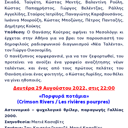
Σκιαδά, Ταϋγέτη, Κώστας Μεντής, Βαλεντίνη Ρούλη,
Κώστας Παπαχρήστος, Γιώργος Βελέντζας, Ράλλης
Αγγελίδης, Σταύρος Ιατρίδης, Παναγιώτης Καραβουσάνος,
Ιωάννα Μουρούζη, Κώστας Μποζώνης, Πέτρος Πανταζής,
Δημήτρης Κούκης
Υπόθεση:
Ο Θανάσης Κούτρας αφήνει το Μεσολόγγι κι
έρχεται στην Αθήνα για να βρει τον παρουσιαστή του
δημοφιλούς ραδιοφωνικού διαγωνισμού «Νέα Ταλέντα»,
τον Γιώργο Οικονομίδη.
Ο πανέξυπνος κομφερανσιέ, για να τον ξεφορτωθεί, του
προτείνει να ανοίξει ένα γραφείο αναζήτησης νέων
ταλέντων, και ένας από τους πρώτους πελάτες του
Θανάση είναι ένας φοιτητής, ο Κώστας Λυρίδης, που θέλει
να γίνει ηθοποιός.
Δευτέρα 29
Αυγούστου
2022, στις 22:00
«Πορφυρά ποτάμια»
(Crimson Rivers / Les rivières pourpres)
Αστυνομικό – ψυχολογικό θρίλερ, παραγωγής Γαλλίας
2000.
Σκηνοθεσία:
Ματιέ Κασοβίτς
Σενάριο:
Ζαν-Κριστόφ Γκρανζέ, Ματιέ Κασοβίτς