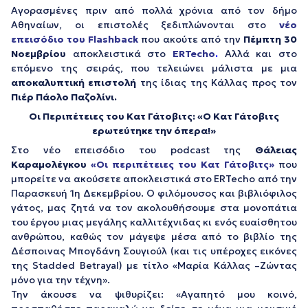
Αγορασμένες πριν από πολλά χρόνια από τον δήμο
Αθηναίων, οι επιστολές ξεδιπλώνονται στο
νέο
επεισόδιο του Flashback
που ακούτε από την
Πέμπτη 30
Νοεμβρίου
αποκλειστικά στο
ERTecho
.
Αλλά και στο
επόμενο της σειράς, που τελειώνει μάλιστα με μια
αποκαλυπτική επιστολή
της ίδιας της Κάλλας προς τον
Πιέρ Πάολο Παζολίνι.
Οι Περιπέτειες του Κατ Γάτοβιτς: «Ο Κατ Γάτοβιτς
ερωτεύτηκε την όπερα!»
Στο νέο επεισόδιο του podcast της
Θάλειας
Καραμολέγκου
«Οι περιπέτειες του Κατ Γάτοβιτς»
που
μπορείτε να ακούσετε αποκλειστικά στο ERTecho από την
Παρασκευή 1η Δεκεμβρίου. Ο φιλόμουσος και βιβλιόφιλος
γάτος, μας ζητά να τον ακολουθήσουμε στα μονοπάτια
του έργου μιας μεγάλης καλλιτέχνιδας κι ενός ευαίσθητου
ανθρώπου, καθώς τον μάγεψε μέσα από το βιβλίο της
Δέσποινας Μπογδάνη Σουγιούλ (και τις υπέροχες εικόνες
της Stadded Betrayal) με τίτλο «Μαρία Κάλλας –Ζώντας
μόνο για την τέχνη».
Την άκουσε να ψιθυρίζει: «Αγαπητό μου κοινό,