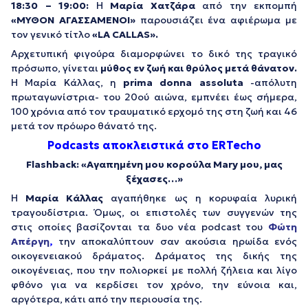
18:30 – 19:00:
Η
Μαρία Χατζάρα
από την εκπομπή
«ΜΥΘΟΝ ΑΓΑΣΣΑΜΕΝΟΙ»
παρουσιάζει ένα αφιέρωμα με
τον γενικό τίτλο
«LA CALLAS».
Αρχετυπική φιγούρα διαμορφώνει το δικό της τραγικό
πρόσωπο, γίνεται
μύθος εν ζωή και θρύλος μετά θάνατον.
Η Μαρία Κάλλας, η
prima donna assoluta
-απόλυτη
πρωταγωνίστρια- του 20ού αιώνα, εμπνέει έως σήμερα,
100 χρόνια από τον τραυματικό ερχομό της στη ζωή και 46
μετά τον πρόωρο θάνατό της.
Podcasts αποκλειστικά στο ERTecho
Flashback: «Αγαπημένη μου κορούλα Mary μου, μας
ξέχασες…»
Η
Μαρία Κάλλας
αγαπήθηκε ως η κορυφαία λυρική
τραγουδίστρια. Όμως, οι επιστολές των συγγενών της
στις οποίες βασίζονται τα δυο νέα podcast του
Φώτη
Απέργη
,
την αποκαλύπτουν σαν ακούσια ηρωίδα ενός
οικογενειακού δράματος. Δράματος της δικής της
οικογένειας, που την πολιορκεί με πολλή ζήλεια και λίγο
φθόνο για να κερδίσει τον χρόνο, την εύνοια και,
αργότερα, κάτι από την περιουσία της.