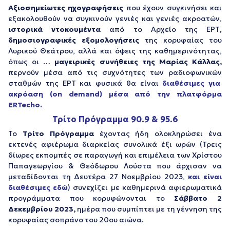
Αξιοσημείωτες ηχογραφήσεις
που έχουν συγκινήσει και
εξακολουθούν να συγκινούν γενιές και γενιές ακροατών,
ιστορικά ντοκουμέντα
από το Αρχείο της ΕΡΤ,
δημοσιογραφικές εξομολογήσεις
της κορυφαίας του
Λυρικού Θεάτρου, αλλά και όψεις της καθημερινότητας,
όπως οι …
μαγειρικές συνήθειες της Μαρίας Κάλλας,
περνούν μέσα από τις συχνότητες των ραδιοφωνικών
σταθμών της ΕΡΤ και φυσικά θα είναι
διαθέσιμες για
ακρόαση (on demand) μέσα από την πλατφόρμα
ERTecho.
Τρίτο Πρόγραμμα 90.9 & 95.6
Το
Τρίτο Πρόγραμμα
έχοντας ήδη ολοκληρώσει ένα
εκτενές αφιέρωμα διαρκείας συνολικά έξι ωρών (Τρεις
δίωρες εκπομπές σε παραγωγή και επιμέλεια των Χρίστου
Παπαγεωργίου & Θεόδωρου Λούστα που άρχισαν να
μεταδίδονται τη Δευτέρα 27 Νοεμβρίου 2023,
και είναι
διαθέσιμες εδώ
) συνεχίζει με καθημερινά αφιερωματικά
προγράμματα που κορυφώνονται το
Σάββατο 2
Δεκεμβρίου 2023,
ημέρα που συμπίπτει με τη γέννηση της
κορυφαίας σοπράνο του 20ου αιώνα.