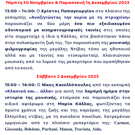
Πέμπτη 30 Νοεμβρίου & Παρασκευή 1η Δεκεμβρίου 2023
13:00 – 14:00:
Ο
Χρίστος Παπαγεωργίου
στο πλαίσιο της
εκπομπής
«Αναζητώντας την κυρία με τη στρυχνίνη»
παρουσιάζει σε δύο μέρη
ένα πιο εξειδικευμένο
οδοιπορικό με κινηματογραφικές ταινίες
στις οποίες
είτε συμμετείχε η ίδια η Κάλλας, είτε βασίστηκαν πάνω
στην πολυκύμαντη ζωή της. Την παρουσίαση της
μουσικής
φιλμογραφίας
της μεγάλης Ντίβας τόσο ως ηθοποιού
αλλά και με ταινίες και ντοκυμανταίρ, πλαισιώνουν
μουσικές από το λυρικό της ρεπερτόριο που αγαπήθηκαν
από το κοινό.
Σάββατο 2 Δεκεμβρίου 2023
15:00 – 16:00:
Ο
Νίκος Κανελλόπουλος
από την εκπομπή
«Κλασικά και… άλλα»
για αυτή την
λαμπρή ημέρα στην
ιστορία της μουσικής,
ετοίμασε και παρουσιάζει ένα
ειδικό αφιέρωμα στη
Μαρία Κάλλας,
φωτίζοντας τα
πρώτα χρόνια της ζωής και της καριέρας της μεγάλης
Ελληνίδας ντίβας, με τη συνοδεία ποικίλων, λατρεμένων
ερμηνειών από το πλούσιο ρεπερτόριο της: 𝐂𝐚𝐫𝐦𝐞𝐧,
𝐆𝐢𝐨𝐜𝐨𝐧𝐝𝐚, 𝐁𝐨𝐡è𝐦𝐞, 𝐏𝐮𝐫𝐢𝐭𝐚𝐧𝐢, 𝐌𝐚𝐧𝐨𝐧, 𝐓𝐫𝐚𝐯𝐢𝐚𝐭𝐚, 𝐀𝐢𝐝𝐚.