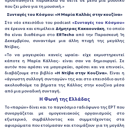
προσπαθήστε παρακαλώ να δείτε σε μένα μια μουσικό
που ζει μόνο για τη μουσική.»
Συνταγές του Κόσμου: «Η Μαρία Καλλάς στην κουζίνα»
Στο νέο επεισόδιο του podcast
«Συνταγές του Κόσμου»
σε έρευνα και επιμέλεια
Δήμητρας Κακαουνάκη
, το οποίο
θα είναι διαθέσιμο στο
ERTecho
από την Παρασκευή 1η
Δεκεμβρίου, συναντάμε μια άλλη πτυχή της μεγάλης
Ντίβας.
«Το να μαγειρεύει κανείς ωραία- είχε εκμυστηρευτεί
κάποτε η Μαρία Κάλλας- είναι σαν να δημιουργεί. Σε
αυτόν που αρέσει να μαγειρεύει, αρέσει και να επινοεί»,
διαβάζουμε στο βιβλίο
«Η Ντίβα στην Κουζίνα»
. Είναι η
«άγνωστη συλλογή συνταγών» της και στο επεισόδιο αυτό
ακολουθούμε τα βήματα της Κάλλας στην κουζίνα μέσα
από μια μοναδική συνταγή.
H Φωνή της Ελλάδας
Το «παρών» δίνει και το παγκόσμιο rαδιόφωνο της ΕΡΤ που
συνεργάζεται με ομογενειακούς οργανισμούς στο
εξωτερικό, συμβάλλοντας και συμμετέχοντας στα
αφιερώματα που ετοίμασαν και ετοιμάζουν για τη μεγάλη