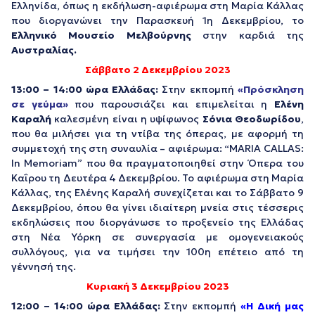
Ελληνίδα, όπως η εκδήλωση-αφιέρωμα στη Μαρία Κάλλας
που διοργανώνει την Παρασκευή 1η Δεκεμβρίου, το
Ελληνικό Μουσείο Μελβούρνης
στην καρδιά της
Αυστραλίας.
Σάββατο 2 Δεκεμβρίου 2023
13:00 – 14:00 ώρα Ελλάδας:
Στην εκπομπή
«Πρόσκληση
σε γεύμα»
που παρουσιάζει και επιμελείται η
Ελένη
Καραλή
καλεσμένη είναι η υψίφωνος
Σόνια Θεοδωρίδου
,
που θα μιλήσει για τη ντίβα της όπερας, με αφορμή τη
συμμετοχή της στη συναυλία – αφιέρωμα: “MARIA CALLAS:
In Memoriam” που θα πραγματοποιηθεί στην Όπερα του
Καΐρου τη Δευτέρα 4 Δεκεμβρίου. Το αφιέρωμα στη Μαρία
Κάλλας, της Ελένης Καραλή συνεχίζεται και το Σάββατο 9
Δεκεμβρίου, όπου θα γίνει ιδιαίτερη μνεία στις τέσσερις
εκδηλώσεις που διοργάνωσε το προξενείο της Ελλάδας
στη Νέα Υόρκη σε συνεργασία με ομογενειακούς
συλλόγους, για να τιμήσει την 100η επέτειο από τη
γέννησή της.
Κυριακή 3 Δεκεμβρίου 2023
12:00 – 14:00 ώρα Ελλάδας:
Στην εκπομπή
«Η Δική μας