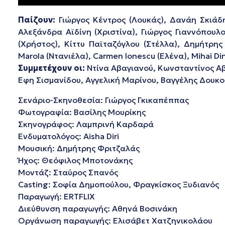
Παίζουν:
Γιώργος Κέντρος (Λουκάς), Δανάη Σκιάδη
Αλεξάνδρα Αϊδίνη (Χριστίνα), Γιώργος Γιαννόπουλ
(Χρήστος), Κίττυ Παϊταζόγλου (Στέλλα), Δημήτρης
Marola (Ντανιέλα), Carmen Ionescu (Ελένα), Mihai Di
Συμμετέχουν οι:
Ντίνα Αβαγιανού, Κωνσταντίνος Αβ
Εφη Σισμανίδου, Αγγελική Μαρίνου, Βαγγέλης Δου
Σενάριο-Σκηνοθεσία: Γιώργος Γκικαπέππας
Φωτογραφία: Βασίλης Μουρίκης
Σκηνογράφος: Λαμπρινή Καρδαρά
Ενδυματολόγος: Aisha Diri
Μουσική: Δημήτρης Φριτζαλάς
Ήχος: Θεόφιλος Μποτονάκης
Μοντάζ: Σταύρος Σπανός
Casting: Σοφία Δημοπούλου, Φραγκίσκος Ξυδιανός
Παραγωγή: ERTFLIX
Διεύθυνση παραγωγής: Αθηνά Βοσινάκη
Οργάνωση παραγωγής: Ελισάβετ Χατζηνικολάου