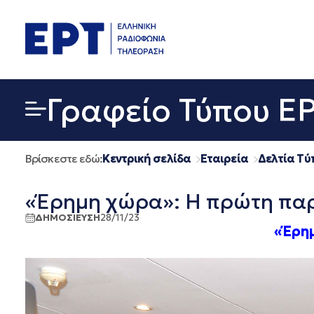
Μετάβαση
σε
περιεχόμενο
Γραφείο Τύπου Ε
Βρίσκεστε εδώ:
Κεντρική σελίδα
Εταιρεία
Δελτία Τύ
«Έρημη χώρα»: Η πρώτη παρ
ΔΗΜΟΣΙΕΥΣΗ
28/11/23
«Έρη