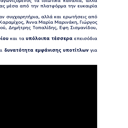
γωνιζόμενος τα ιδιωτικά κανάλια, αλλά
τας μέσα από την πλατφόρμα την ευκαιρία
καν συγχαρητήρια, αλλά και ερωτήσεις από
 Καραμίχος, Άννα Μαρία Μαρινάκη, Γιώργος
νού, Δημήτρης Τοπαλίδης, Εφη Σισμανίδου,
ρίου
και τα
υπόλοιπα τέσσερα
επεισόδια
αι
δυνατότητα εμφάνισης υποτίτλων
για