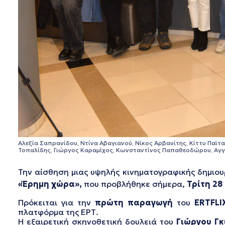
Αλεξία Σαπρανίδου, Ντίνα Αβαγιανού, Νίκος Αρβανίτης, Κίττυ Παϊτ
Τοπαλίδης, Γιώργος Καραμίχος, Κωνσταντίνος Παπαθεοδώρου, Αγγ
Την αίσθηση μιας υψηλής κινηματογραφικής δημιου
«Έρημη χώρα»,
που προβλήθηκε σήμερα,
Τρίτη 28
Πρόκειται για την
πρώτη παραγωγή
του
ERTFLI
πλατφόρμα της ΕΡΤ.
Η εξαιρετική σκηνοθετική δουλειά του
Γιώργου Γ