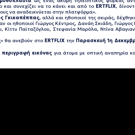
 μυθοπλασία
ως ένας ακόμη τηλεοπτικός φορέας αντα
 και συνεχίζει να το κάνει και από το
ERTFLIX
, δίνον
τους να αναδεικνύεται στην πλατφόρμα».
ς Γκικαπέππας,
αλλά και ηθοποιοί της σειράς, δέχθη
 οι ηθοποιοί Γιώργος Κέντρος, Δανάη Σκιάδη, Γιώργος
υ, Κίττυ Παϊταζόγλου, Στεφανία Μαρόλα, Ντίνα Αβαγια
ς» θα ανεβούν στο
ERTFLIX
την
Παρασκευή 1η Δεκεμβ
 περιγραφή εικόνας
για άτομα με οπτική αναπηρία κ