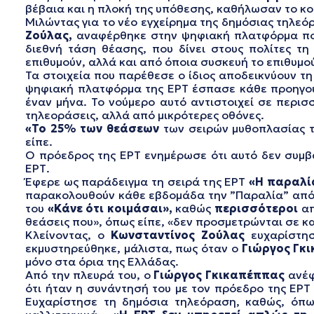
βέβαια και η πλοκή της υπόθεσης, καθήλωσαν το κο
Μιλώντας για το νέο εγχείρημα της δημόσιας τηλε
Ζούλας,
αναφέρθηκε στην ψηφιακή πλατφόρμα που 
διεθνή τάση θέασης, που δίνει στους πολίτες τ
επιθυμούν, αλλά και από όποια συσκευή το επιθυμο
Τα στοιχεία που παρέθεσε ο ίδιος αποδεικνύουν τη
ψηφιακή πλατφόρμα της ΕΡΤ έσπασε κάθε προηγού
έναν μήνα. Το νούμερο αυτό αντιστοιχεί σε περισ
τηλεοράσεις, αλλά από μικρότερες οθόνες.
«Το 25% των θεάσεων
των σειρών μυθοπλασίας τ
είπε.
Ο πρόεδρος της ΕΡΤ ενημέρωσε ότι αυτό δεν συμβαί
ΕΡΤ.
Έφερε ως παράδειγμα τη σειρά της ΕΡΤ
«Η παραλί
παρακολουθούν κάθε εβδομάδα την ”Παραλία” από τ
του
«Κάνε ότι κοιμάσαι»,
καθώς
περισσότεροι
α
θεάσεις που», όπως είπε, «δεν προσμετρώνται σε κ
Κλείνοντας, ο
Κωνσταντίνος Ζούλας
ευχαρίστησ
εκμυστηρεύθηκε, μάλιστα, πως όταν ο
Γιώργος Γκ
μόνο στα όρια της Ελλάδας.
Από την πλευρά του, ο
Γιώργος Γκικαπέππας
ανέφε
ότι ήταν η συνάντησή του με τον πρόεδρο της ΕΡΤ
Ευχαρίστησε τη δημόσια τηλεόραση, καθώς, όπω