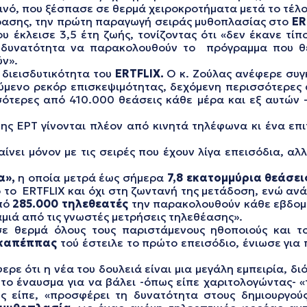
ινό, που ξέσπασε σε θερμά χειροκροτήματα μετά το τέλ
όρασης, την πρώτη παραγωγή σειράς μυθοπλασίας στο
ER
έκλεισε 3,5 έτη ζωής, τονίζοντας ότι «δεν έκανε τίπ
η δυνατότητα να παρακολουθούν το πρόγραμμα που θέ
ύν».
 διεισδυτικότητα του
ERTFLIX.
Ο κ. Ζούλας ανέφερε συγ
μενο ρεκόρ επισκεψιμότητας, δεχόμενη περισσότερες
σότερες από 410.000 θεάσεις κάθε μέρα και εξ αυτών 
ης ΕΡΤ γίνονται πλέον από κινητά τηλέφωνα κι ένα επ
νει μόνον με τις σειρές που έχουν λίγα επεισόδια, αλλ
α»,
η οποία μετρά έως σήμερα
7,8 εκατομμύρια θεάσει
ο ERTFLIX και όχι στη ζωντανή της μετάδοση, ενώ ανάλ
πό
285.000 τηλεθεατές
την παρακολουθούν κάθε εβδομάδ
αμιά από τις γνωστές μετρήσεις τηλεθέασης».
ε θερμά όλους τους παριστάμενους ηθοποιούς και το
ικαπέππας
τού έστειλε το πρώτο επεισόδιο, ένιωσε για 
ρε ότι η νέα του δουλειά είναι μια μεγάλη εμπειρία, δι
 το έναυσμα για να βάλει -όπως είπε χαριτολογώντας- 
ς είπε, «προσφέρει τη δυνατότητα στους δημιουργού