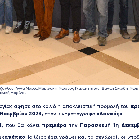
αζόγλου, Άννα Μαρία Μαρινάκη, Γιώργος Γκικαπέππας, Δανάη Σκιάδη, Γιώ
ελική Μαρίνου
ργίας άφησε στο κοινό η αποκλειστική προβολή του
πρ
 Νοεμβρίου 2023,
στον κινηματογράφο
«Δαναός».
X,
που θα κάνει
πρεμιέρα
την
Παρασκευή 1η Δεκεμ
κικαπέππα
(ο ίδιος έχει γράψει και το σενάριο), οι υπ