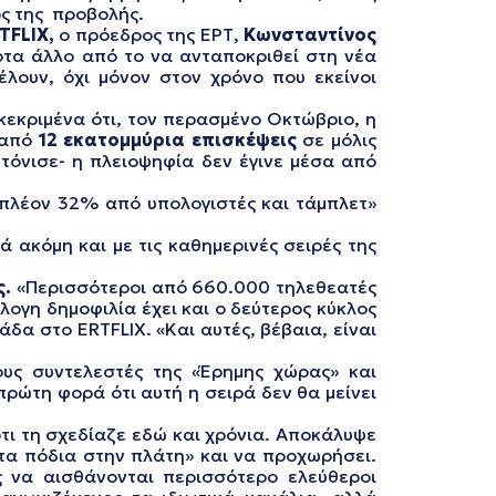
ος της προβολής.
TFLIX,
o πρόεδρος της ΕΡΤ,
Κωνσταντίνος
οτα άλλο από το να ανταποκριθεί στη νέα
λουν, όχι μόνον στον χρόνο που εκείνοι
κεκριμένα ότι, τον περασμένο Οκτώβριο, η
 από
12 εκατομμύρια επισκέψεις
σε μόλις
-τόνισε- η πλειοψηφία δεν έγινε μέσα από
ιπλέον 32% από υπολογιστές και τάμπλετ»
ά ακόμη και με τις καθημερινές σειρές της
ς.
«Περισσότεροι από 660.000 τηλεθεατές
ογη δημοφιλία έχει και ο δεύτερος κύκλος
α στο ΕRTFLIX. «Και αυτές, βέβαια, είναι
υς συντελεστές της «Έρημης χώρας» και
πρώτη φορά ότι αυτή η σειρά δεν θα μείνει
ότι τη σχεδίαζε εδώ και χρόνια. Αποκάλυψε
«τα πόδια στην πλάτη» και να προχωρήσει.
ς να αισθάνονται περισσότερο ελεύθεροι