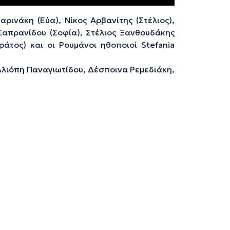
ινάκη (Εύα), Νίκος Αρβανίτης (Στέλιος),
 Σαπρανίδου (Σοφία), Στέλιος Ξανθουδάκης
άτος) και οι Ρουμάνοι ηθοποιοί Stefania
λλιόπη Παναγιωτίδου, Δέσποινα Ρεμεδιάκη,