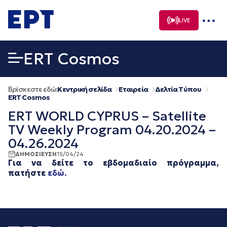
Μετάβαση
σε
LIVE
περιεχόμενο
ERT Cosmos
Βρίσκεστε εδώ:
Κεντρική σελίδα
Εταιρεία
Δελτία Τύπου
ERT Cosmos
ERT WORLD CYPRUS – Satellite
TV Weekly Program 04.20.2024 –
04.26.2024
ΔΗΜΟΣΙΕΥΣΗ
15/04/24
Για να δείτε το εβδομαδιαίο πρόγραμμα,
πατήστε
εδώ.