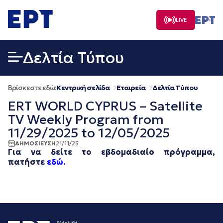
Μετάβαση
σε
LIVE
περιεχόμενο
Δελτία Τύπου
Βρίσκεστε εδώ:
Κεντρική σελίδα
Εταιρεία
Δελτία Τύπου
ERT WORLD CYPRUS – Satellite
TV Weekly Program from
11/29/2025 to 12/05/2025
ΔΗΜΟΣΙΕΥΣΗ
21/11/25
Για να δείτε το εβδομαδιαίο πρόγραμμα,
πατήστε
εδώ.