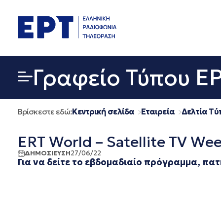
Μετάβαση
σε
περιεχόμενο
Γραφείο Τύπου Ε
Βρίσκεστε εδώ:
Κεντρική σελίδα
Εταιρεία
Δελτία Τύ
ERT World – Satellite TV We
ΔΗΜΟΣΙΕΥΣΗ
27/06/22
Για να δείτε το εβδομαδιαίο πρόγραμμα, πα