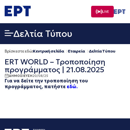
Μετάβαση
σε
LIVE
περιεχόμενο
Δελτία Τύπου
Βρίσκεστε εδώ:
Κεντρική σελίδα
Εταιρεία
Δελτία Τύπου
ERT WORLD – Τροποποίηση
προγράμματος | 21.08.2025
ΔΗΜΟΣΙΕΥΣΗ
20/08/25
Για να δείτε την τροποποίηση
του
προγράμματος, πατήστε
εδώ.