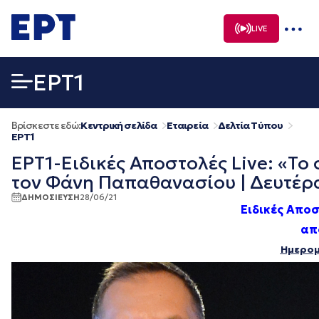
Μετάβαση
σε
LIVE
περιεχόμενο
EΡΤ1
Βρίσκεστε εδώ:
Κεντρική σελίδα
Εταιρεία
Δελτία Τύπου
EΡΤ1
ΕΡΤ1-Ειδικές Αποστολές Live: «Το
τον Φάνη Παπαθανασίου | Δευτέρα
ΔΗΜΟΣΙΕΥΣΗ
28/06/21
Ειδικές Αποσ
απ
Ημερομ